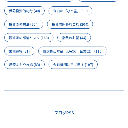
世界投資的紀行
(40)
今日の「ひと言」
(90)
投資の発想法
(204)
投資信託あれこれ
(204)
投資家の感情リスク
(160)
指数のお話
(44)
業務連絡
(31)
確定拠出年金（iDeCo・企業型）
(110)
経済よもやま話
(83)
金融機関にモノ申す
(107)
ブログRSS