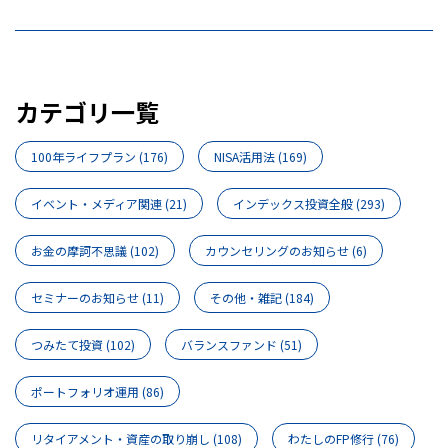
カテゴリ一覧
100年ライフプラン
(176)
NISA活用法
(169)
イベント・メディア関連
(21)
インデックス投資全般
(293)
お金の摩訶不思議
(102)
カウンセリングのお知らせ
(6)
セミナーのお知らせ
(11)
その他・雑記
(184)
つみたて投資
(102)
バランスファンド
(51)
ポートフォリオ運用
(86)
リタイアメント・資産の取り崩し
(108)
わたしのFP修行
(76)