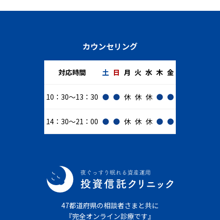
カウンセリング
対応時間
土
日
月
火
水
木
金
10：30～13：30
●
●
休
休
休
●
●
14：30～21：00
●
●
休
休
休
●
●
47都道府県の相談者さまと共に
『完全オンライン診療です』