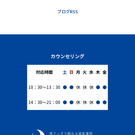
ブログRSS
カウンセリング
対応時間
土
日
月
火
水
木
金
10：30～13：30
●
●
休
休
休
●
●
14：30～21：00
●
●
休
休
休
●
●