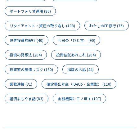
ポートフォリオ運用
(86)
リタイアメント・資産の取り崩し
(108)
わたしのFP修行
(76)
世界投資的紀行
(40)
今日の「ひと言」
(90)
投資の発想法
(204)
投資信託あれこれ
(204)
投資家の感情リスク
(160)
指数のお話
(44)
業務連絡
(31)
確定拠出年金（iDeCo・企業型）
(110)
経済よもやま話
(83)
金融機関にモノ申す
(107)