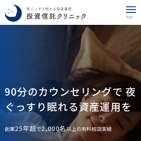
メニュー
カウンセリング
ブログ
代表カン・チュンド
投資信託クリニックとは
90分のカウンセリングで
夜
インデックス投資の特徴
ぐっすり眠れる資産運用を
よくあるご質問
25年超
2,000名
創業
で
以上の有料相談実績
お問い合わせ