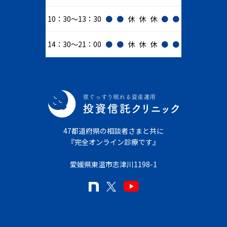
10：30～13：30
●
●
休
休
休
●
●
14：30～21：00
●
●
休
休
休
●
●
47都道府県の相談者さまと共に
『完全オンライン診療です』
愛媛県東温市志津川1198-1