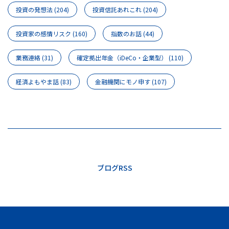
投資の発想法
(204)
投資信託あれこれ
(204)
投資家の感情リスク
(160)
指数のお話
(44)
業務連絡
(31)
確定拠出年金（iDeCo・企業型）
(110)
経済よもやま話
(83)
金融機関にモノ申す
(107)
ブログRSS