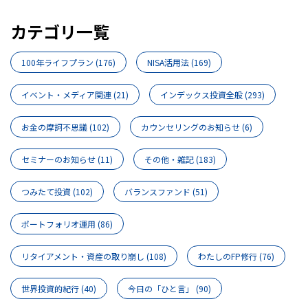
カテゴリ一覧
100年ライフプラン
(176)
NISA活用法
(169)
イベント・メディア関連
(21)
インデックス投資全般
(293)
お金の摩訶不思議
(102)
カウンセリングのお知らせ
(6)
セミナーのお知らせ
(11)
その他・雑記
(183)
つみたて投資
(102)
バランスファンド
(51)
ポートフォリオ運用
(86)
リタイアメント・資産の取り崩し
(108)
わたしのFP修行
(76)
世界投資的紀行
(40)
今日の「ひと言」
(90)