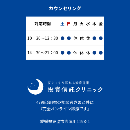
カウンセリング
対応時間
土
日
月
火
水
木
金
10：30～13：30
●
●
休
休
休
●
●
14：30～21：00
●
●
休
休
休
●
●
47都道府県の相談者さまと共に
『完全オンライン診療です』
愛媛県東温市志津川1198-1