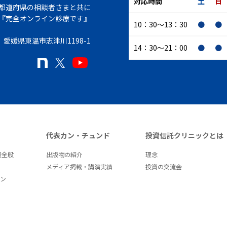
対応時間
土
日
7都道府県の相談者さまと共に
『完全オンライン診療です』
10：30～13：30
●
●
愛媛県東温市志津川1198-1
14：30～21：00
●
●
代表カン・チュンド
投資信託クリニックとは
資全般
出版物の紹介
理念
メディア掲載・講演実績
投資の交流会
ラン