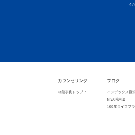
4
カウンセリング
ブログ
相談事例トップ７
インデックス投
NISA活用法
100年ライフプ