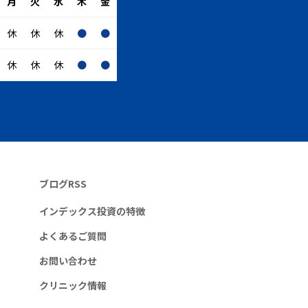
月
火
水
木
金
休
休
休
●
●
休
休
休
●
●
ブログRSS
インデックス投資の特徴
よくあるご質問
お問い合わせ
クリニック情報