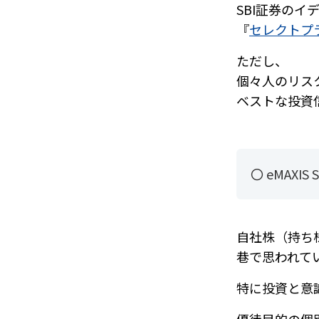
SBI証券のイデ
『
セレクトプ
ただし、
個々人のリス
ベストな投資
〇 eMAXI
自社株（持ち
巷で思われて
特に投資と意