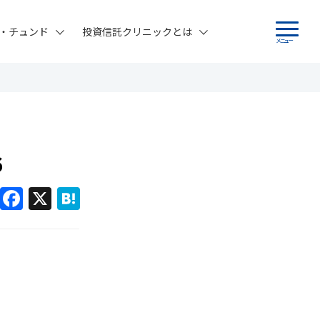
・チュンド
投資信託クリニックとは
メニュー
6
F
X
H
a
at
c
e
e
n
b
a
o