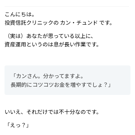
a
at
c
e
こんにちは。
e
n
投資信託クリニックの カン・チュンド です。
b
a
（実は）あなたが思っている以上に、
o
資産運用というのは息が長い作業です。
o
k
「カンさん。分かってますよ。
長期的にコツコツお金を増やすでしょ？」
いいえ、それだけでは不十分なのです。
「えっ？」