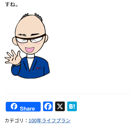
すね。
F
X
H
Share
a
at
カテゴリ：
100年ライフプラン
c
e