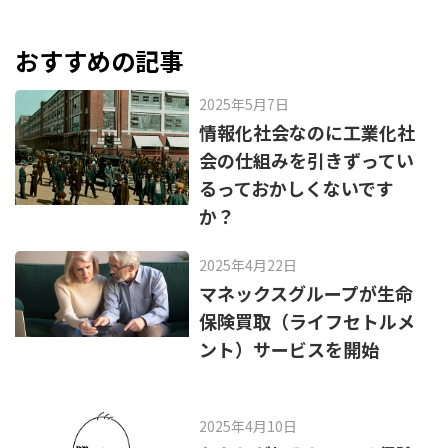
e
n
b
a
o
おすすめの記事
o
2025年5月7日
k
情報化社会なのに工業化社
会の仕組みを引きずってい
るっておかしくないです
か？
2025年4月22日
マネックスグループが生命
保険買取（ライフセトルメ
ント）サービスを開始
2025年4月10日