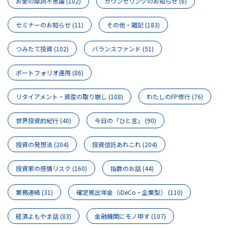
お金の摩訶不思議
(102)
カウンセリングのお知らせ
(6)
セミナーのお知らせ
(11)
その他・雑記
(183)
つみたて投資
(102)
バランスファンド
(51)
ポートフォリオ運用
(86)
リタイアメント・資産の取り崩し
(108)
わたしのFP修行
(76)
世界投資的紀行
(40)
今日の「ひと言」
(90)
投資の発想法
(204)
投資信託あれこれ
(204)
投資家の感情リスク
(160)
指数のお話
(44)
業務連絡
(31)
確定拠出年金（iDeCo・企業型）
(110)
経済よもやま話
(83)
金融機関にモノ申す
(107)