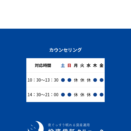
カウンセリング
対応時間
土
日
月
火
水
木
金
10：30～13：30
●
●
休
休
休
●
●
14：30～21：00
●
●
休
休
休
●
●