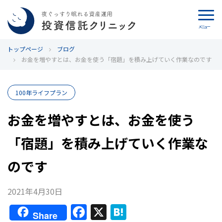
メニュー
トップページ
カウンセリング
ブログ
お金を増やすとは、お金を使う「宿題」を積み上げていく作業なのです
ブログ
100年ライフプラン
代表カン・チュンド
お金を増やすとは、お金を使う
投資信託クリニックとは
「宿題」を積み上げていく作業な
インデックス投資の特徴
のです
よくあるご質問
2021年4月30日
F
X
H
お問い合わせ
Share