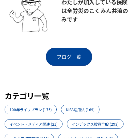
わたしが加入している保険
は全労災のこくみん共済の
みです
ブログ一覧
カテゴリ一覧
100年ライフプラン
(176)
NISA活用法
(169)
イベント・メディア関連
(21)
インデックス投資全般
(293)