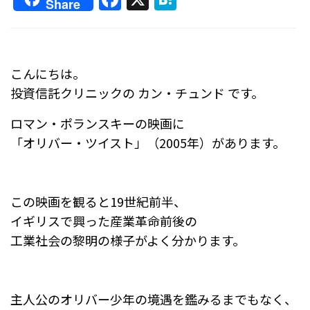
Share
a
at
c
e
e
n
こんにちは。
b
a
投資信託クリニックの カン・チュンド です。
o
ロマン・ポランスキーの映画に
o
「オリバー・ツイスト」（2005年）があります。
k
この映画を観ると19世紀前半、
イギリスで興った産業革命前後の
工業社会の黎明の様子がよく分かります。
主人公のオリバー少年の境遇を鑑みるまでもなく、