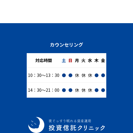
カウンセリング
対応時間
土
日
月
火
水
木
金
10：30～13：30
●
●
休
休
休
●
●
14：30～21：00
●
●
休
休
休
●
●