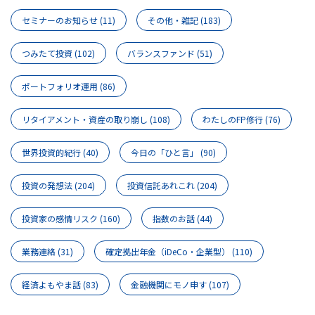
セミナーのお知らせ
(11)
その他・雑記
(183)
つみたて投資
(102)
バランスファンド
(51)
ポートフォリオ運用
(86)
リタイアメント・資産の取り崩し
(108)
わたしのFP修行
(76)
世界投資的紀行
(40)
今日の「ひと言」
(90)
投資の発想法
(204)
投資信託あれこれ
(204)
投資家の感情リスク
(160)
指数のお話
(44)
業務連絡
(31)
確定拠出年金（iDeCo・企業型）
(110)
経済よもやま話
(83)
金融機関にモノ申す
(107)