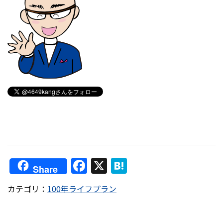
F
X
H
Share
a
at
カテゴリ：
100年ライフプラン
c
e
e
n