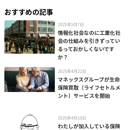
b
a
o
おすすめの記事
o
2025年5月7日
k
情報化社会なのに工業化社
会の仕組みを引きずってい
るっておかしくないです
か？
2025年4月22日
マネックスグループが生命
保険買取（ライフセトルメ
ント）サービスを開始
2025年4月10日
わたしが加入している保険