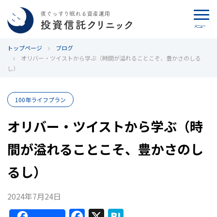
メニュー
トップページ
カウンセリング
ブログ
オリバー・ツイストから学ぶ（時間が溢れることこそ、豊かさのしる
し）
ブログ
代表カン・チュンド
100年ライフプラン
オリバー・ツイストから学ぶ（時
投資信託クリニックとは
間が溢れることこそ、豊かさのし
インデックス投資の特徴
るし）
よくあるご質問
2024年7月24日
お問い合わせ
F
X
H