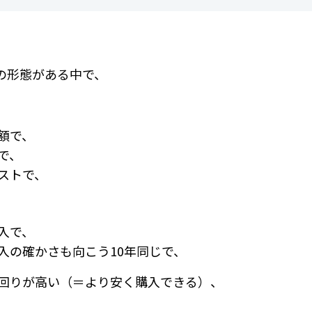
の形態がある中で、
額で、
で、
コストで、
入で、
収入の確かさも向こう10年同じで、
利回りが高い（＝より安く購入できる）、