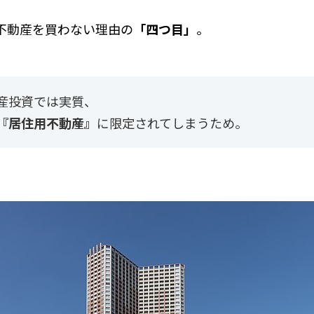
不動産を買わない理由の
「四つ目」
。
産投資では実質、
『居住用不動産』
に限定されてしまうため。