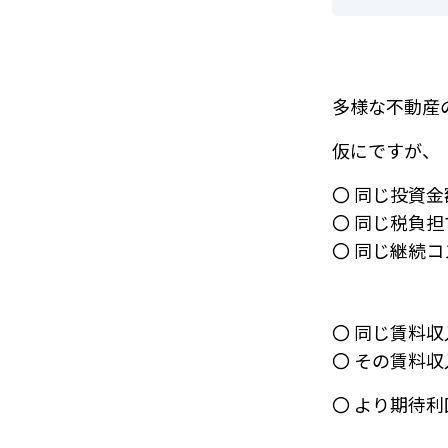
多様な不動産
仮にですが、
〇 同じ投資金
〇 同じ税負担
〇 同じ継続
〇 同じ賃料収
〇 その賃料
〇 より期待