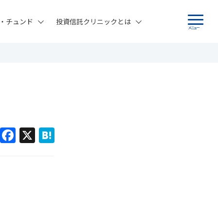
・チュンド
投資信託クリニックとは
メニュー
F
X
H
a
at
c
e
e
n
b
a
o