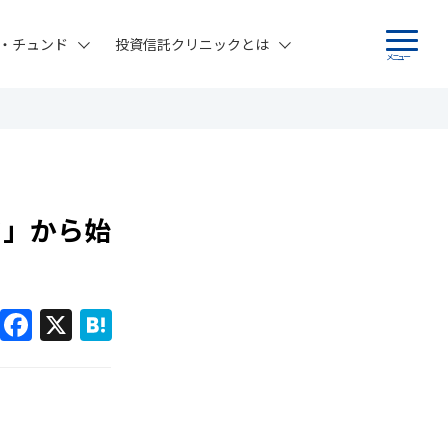
・チュンド
投資信託クリニックとは
メニュー
ド」から始
F
X
H
a
at
c
e
e
n