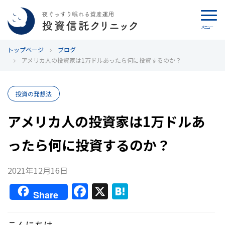
メニュー
トップページ
カウンセリング
ブログ
アメリカ人の投資家は1万ドルあったら何に投資するのか？
ブログ
投資の発想法
代表カン・チュンド
アメリカ人の投資家は1万ドルあ
投資信託クリニックとは
ったら何に投資するのか？
インデックス投資の特徴
2021年12月16日
よくあるご質問
F
X
H
Share
a
at
お問い合わせ
c
e
こんにちは。