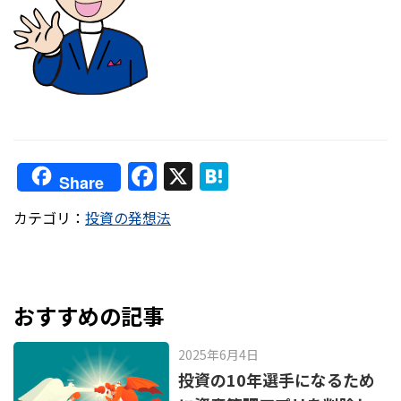
F
X
H
Share
a
at
カテゴリ：
投資の発想法
c
e
e
n
b
a
o
おすすめの記事
o
2025年6月4日
k
投資の10年選手になるため