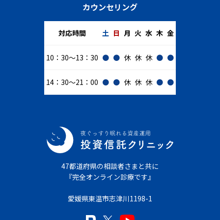
カウンセリング
対応時間
土
日
月
火
水
木
金
10：30～13：30
●
●
休
休
休
●
●
14：30～21：00
●
●
休
休
休
●
●
47都道府県の相談者さまと共に
『完全オンライン診療です』
愛媛県東温市志津川1198-1