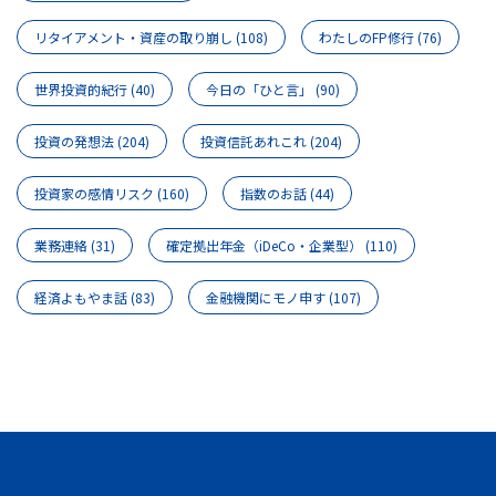
リタイアメント・資産の取り崩し
(108)
わたしのFP修行
(76)
世界投資的紀行
(40)
今日の「ひと言」
(90)
投資の発想法
(204)
投資信託あれこれ
(204)
投資家の感情リスク
(160)
指数のお話
(44)
業務連絡
(31)
確定拠出年金（iDeCo・企業型）
(110)
経済よもやま話
(83)
金融機関にモノ申す
(107)