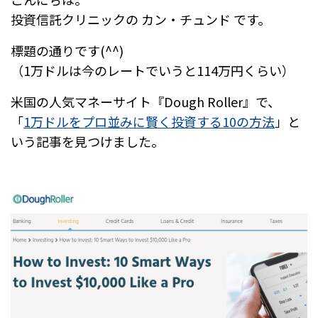
e
n
投資信託クリニックの カン・チュンド です。
b
a
標題の通りです(^^)
o
（1万ドルは今のレートでいうと114万円くらい）
o
米国の人気マネーサイト『Dough Roller』で、
k
「
1万ドルをプロ並みに賢く投資する10の方法
」と
いう記事を見つけました。