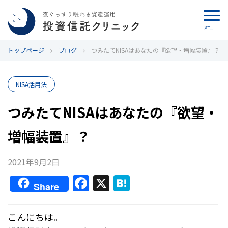
メニュー
トップページ
カウンセリング
ブログ
つみたてNISAはあなたの『欲望・増幅装置』？
ブログ
NISA活用法
代表カン・チュンド
つみたてNISAはあなたの『欲望・
増幅装置』？
投資信託クリニックとは
インデックス投資の特徴
2021年9月2日
F
X
H
Share
よくあるご質問
a
at
c
e
お問い合わせ
こんにちは。