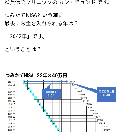
e
n
投資信託クリニックの カン・チュンド です。
b
a
つみたてNISAという箱に
o
最後にお金を入れられる年は？
o
「2042年」です。
k
ということは？