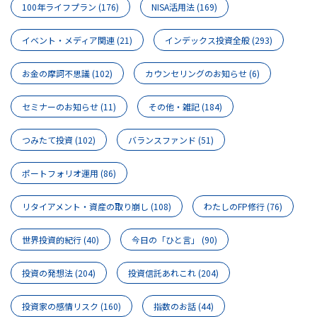
100年ライフプラン
(176)
NISA活用法
(169)
イベント・メディア関連
(21)
インデックス投資全般
(293)
お金の摩訶不思議
(102)
カウンセリングのお知らせ
(6)
セミナーのお知らせ
(11)
その他・雑記
(184)
つみたて投資
(102)
バランスファンド
(51)
ポートフォリオ運用
(86)
リタイアメント・資産の取り崩し
(108)
わたしのFP修行
(76)
世界投資的紀行
(40)
今日の「ひと言」
(90)
投資の発想法
(204)
投資信託あれこれ
(204)
投資家の感情リスク
(160)
指数のお話
(44)