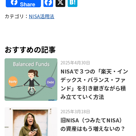
F
X
H
Share
a
at
カテゴリ：
NISA活用法
c
e
e
n
b
a
o
おすすめの記事
o
2025年4月30日
k
NISAで３つの「楽天・イン
デックス・バランス・ファ
ンド」を引き継ぎながら積
み立てていく方法
2025年3月18日
旧NISA（つみたてNISA）
の資産はもう増えないの？