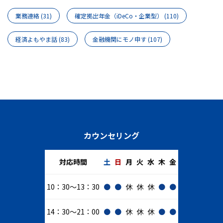
業務連絡
(31)
確定拠出年金（iDeCo・企業型）
(110)
経済よもやま話
(83)
金融機関にモノ申す
(107)
カウンセリング
対応時間
土
日
月
火
水
木
金
10：30～13：30
●
●
休
休
休
●
●
14：30～21：00
●
●
休
休
休
●
●