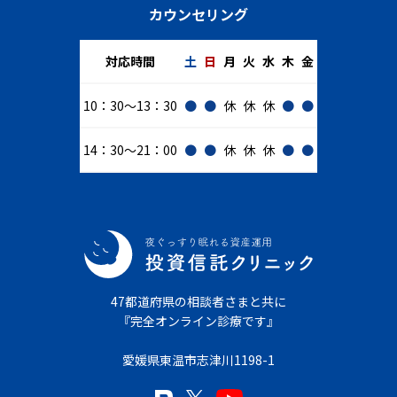
カウンセリング
対応時間
土
日
月
火
水
木
金
10：30～13：30
●
●
休
休
休
●
●
14：30～21：00
●
●
休
休
休
●
●
47都道府県の相談者さまと共に
『完全オンライン診療です』
愛媛県東温市志津川1198-1