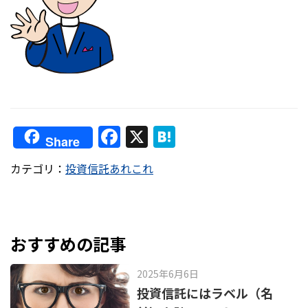
F
X
H
Share
a
at
カテゴリ：
投資信託あれこれ
c
e
e
n
b
a
o
おすすめの記事
o
2025年6月6日
k
投資信託にはラベル（名