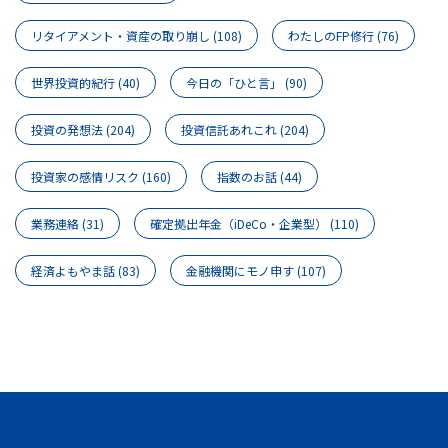
リタイアメント・資産の取り崩し
(108)
わたしのFP修行
(76)
世界投資的紀行
(40)
今日の「ひと言」
(90)
投資の発想法
(204)
投資信託あれこれ
(204)
投資家の感情リスク
(160)
指数のお話
(44)
業務連絡
(31)
確定拠出年金（iDeCo・企業型）
(110)
経済よもやま話
(83)
金融機関にモノ申す
(107)