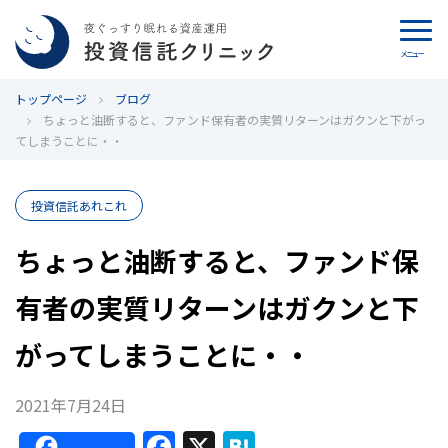
メニュー
トップページ
カウンセリング
ブログ
ちょっと油断すると、ファンド保有者の実質リターンはガクンと下がっ
てしまうことに・・
ブログ
代表カン・チュンド
投資信託あれこれ
ちょっと油断すると、ファンド保
投資信託クリニックとは
有者の実質リターンはガクンと下
インデックス投資の特徴
がってしまうことに・・
よくあるご質問
2021年7月24日
お問い合わせ
F
X
H