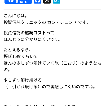
Share
a
at
c
e
こんにちは。
e
n
投資信託クリニックの カン・チュンド です。
b
a
投資信託の
継続コスト
って
o
ほんとうに分かりにくいです。
o
たとえるなら、
k
摂氏15度くらいで
ほんの少しずつ溶けていく氷（こおり）のようなも
の。
少しずつ溶け続ける
（＝引かれ続ける）ので実感しにくいのですね
。