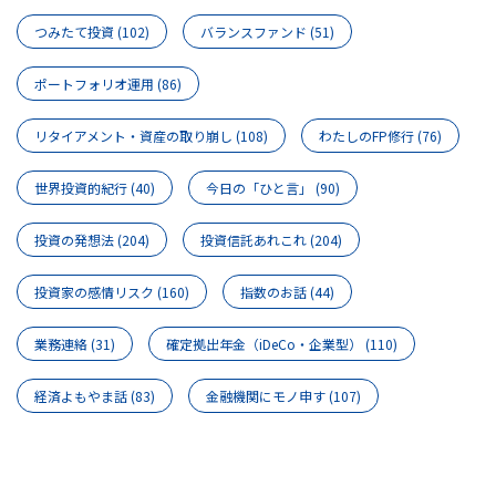
つみたて投資
(102)
バランスファンド
(51)
ポートフォリオ運用
(86)
リタイアメント・資産の取り崩し
(108)
わたしのFP修行
(76)
世界投資的紀行
(40)
今日の「ひと言」
(90)
投資の発想法
(204)
投資信託あれこれ
(204)
投資家の感情リスク
(160)
指数のお話
(44)
業務連絡
(31)
確定拠出年金（iDeCo・企業型）
(110)
経済よもやま話
(83)
金融機関にモノ申す
(107)