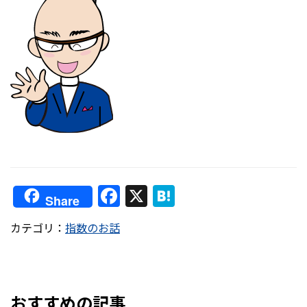
F
X
H
Share
a
at
カテゴリ：
指数のお話
c
e
e
n
b
a
o
おすすめの記事