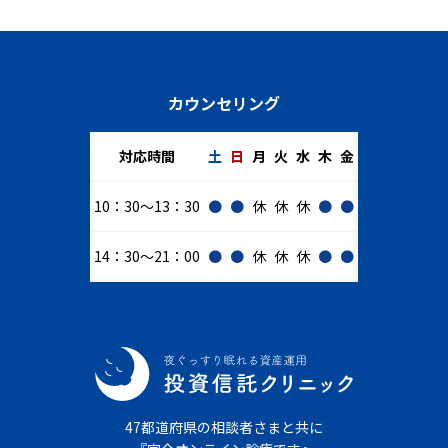
カウンセリング
対応時間
土
日
月
火
水
木
金
10：30～13：30
●
●
休
休
休
●
●
14：30～21：00
●
●
休
休
休
●
●
47都道府県の相談者さまと共に