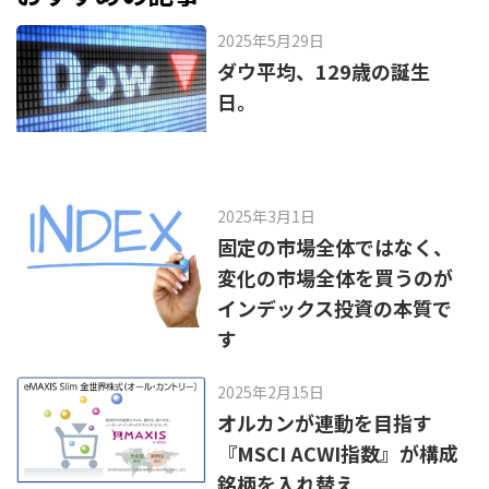
o
2025年5月29日
k
ダウ平均、129歳の誕生
日。
2025年3月1日
固定の市場全体ではなく、
変化の市場全体を買うのが
インデックス投資の本質で
す
2025年2月15日
オルカンが連動を目指す
『MSCI ACWI指数』が構成
銘柄を入れ替え