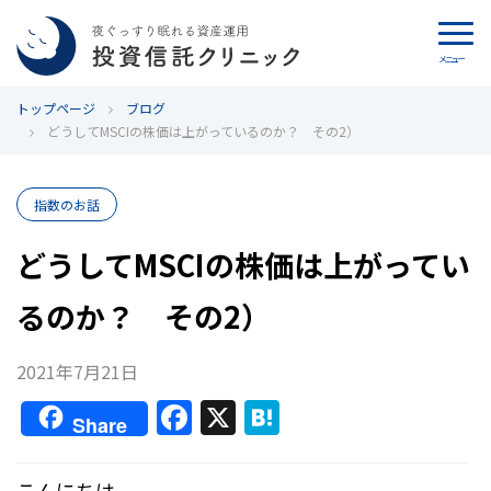
メニュー
トップページ
カウンセリング
ブログ
どうしてMSCIの株価は上がっているのか？ その2）
ブログ
指数のお話
代表カン・チュンド
どうしてMSCIの株価は上がってい
投資信託クリニックとは
るのか？ その2）
インデックス投資の特徴
2021年7月21日
よくあるご質問
F
X
H
Share
a
at
お問い合わせ
c
e
こんにちは。