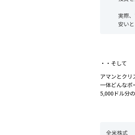
実際、
安いと
・・そして
アマンとクリ
一体どんなポ
5,000ドル
全米株