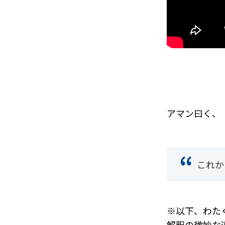
アマン曰く、
これか
※以下、わた
解釈の微妙な