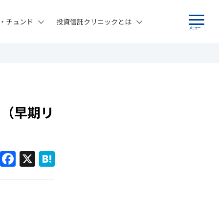
・チュンド
投資信託クリニックとは
メニュー
！（早期リ
F
X
H
a
at
c
e
e
n