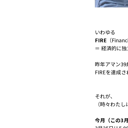
いわゆる
FIRE
（Financi
＝ 経済的に
昨年アマン39
FIREを達
それが、
（時々わたしは
今月（この3