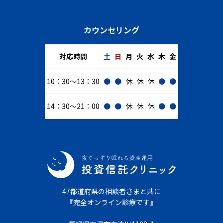
カウンセリング
対応時間
土
日
月
火
水
木
金
10：30～13：30
●
●
休
休
休
●
●
14：30～21：00
●
●
休
休
休
●
●
47都道府県の相談者さまと共に
『完全オンライン診療です』