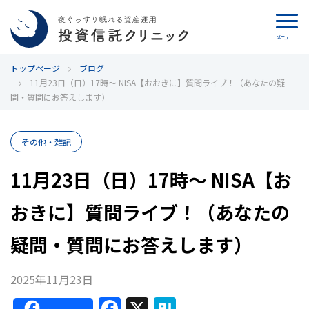
メニュー
トップページ
カウンセリング
ブログ
11月23日（日）17時～ NISA【おおきに】質問ライブ！（あなたの疑
問・質問にお答えします）
ブログ
代表カン・チュンド
その他・雑記
11月23日（日）17時～ NISA【お
投資信託クリニックとは
おきに】質問ライブ！（あなたの
インデックス投資の特徴
疑問・質問にお答えします）
よくあるご質問
2025年11月23日
お問い合わせ
F
X
H