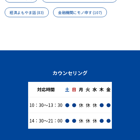
経済よもやま話
(83)
金融機関にモノ申す
(107)
カウンセリング
対応時間
土
日
月
火
水
木
金
10：30～13：30
●
●
休
休
休
●
●
14：30～21：00
●
●
休
休
休
●
●