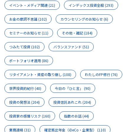
イベント・メディア関連
(21)
インデックス投資全般
(293)
お金の摩訶不思議
(102)
カウンセリングのお知らせ
(6)
セミナーのお知らせ
(11)
その他・雑記
(184)
つみたて投資
(102)
バランスファンド
(51)
ポートフォリオ運用
(86)
リタイアメント・資産の取り崩し
(108)
わたしのFP修行
(76)
世界投資的紀行
(40)
今日の「ひと言」
(90)
投資の発想法
(204)
投資信託あれこれ
(204)
投資家の感情リスク
(160)
指数のお話
(44)
業務連絡
(31)
確定拠出年金（iDeCo・企業型）
(110)