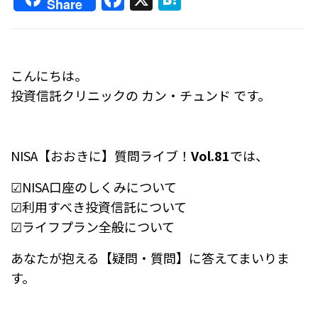
Share
a
at
c
e
e
n
こんにちは。
b
a
投資信託クリニックの カン・チュンド です。
o
o
k
NISA【おおきに】質問ライブ！
Vol.81
では、
☑NISA口座のしくみについて
☑利用すべき投資信託について
☑ライフプラン全般について
あなたが抱える【疑問・質問】に答えてまいりま
す。