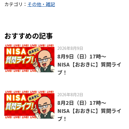
カテゴリ：
その他・雑記
c
e
e
n
b
a
o
おすすめの記事
o
2026年8月9日
k
8月9日（日）17時～
NISA【おおきに】質問ライ
ブ！
2026年8月2日
8月2日（日）17時～
NISA【おおきに】質問ライ
ブ！