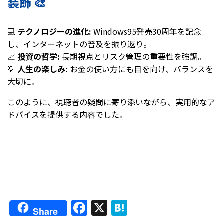
装飾 🎨
💻
テクノロジーの進化:
Windows95発売30周年を記念
し、インターネットの普及を振り返り。
📈
投資の哲学:
長期視点とリスク管理の重要性を強調。
💡
人生の楽しみ:
お金の使い方にも目を向け、バランスを
大切に。
このように、視聴者の疑問に寄り添いながら、実用的なア
ドバイスを提供する内容でした。
F
X
H
Share
a
at