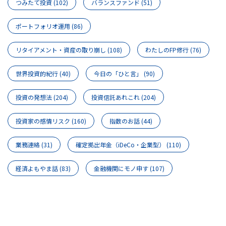
つみたて投資
(102)
バランスファンド
(51)
ポートフォリオ運用
(86)
リタイアメント・資産の取り崩し
(108)
わたしのFP修行
(76)
世界投資的紀行
(40)
今日の「ひと言」
(90)
投資の発想法
(204)
投資信託あれこれ
(204)
投資家の感情リスク
(160)
指数のお話
(44)
業務連絡
(31)
確定拠出年金（iDeCo・企業型）
(110)
経済よもやま話
(83)
金融機関にモノ申す
(107)