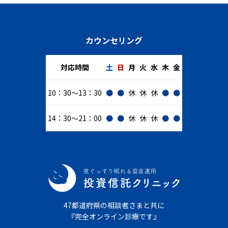
カウンセリング
対応時間
土
日
月
火
水
木
金
10：30～13：30
●
●
休
休
休
●
●
14：30～21：00
●
●
休
休
休
●
●
47都道府県の相談者さまと共に
『完全オンライン診療です』