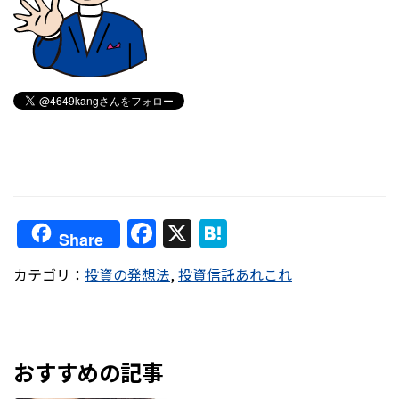
F
X
H
Share
a
at
カテゴリ：
投資の発想法
,
投資信託あれこれ
c
e
e
n
b
a
o
おすすめの記事