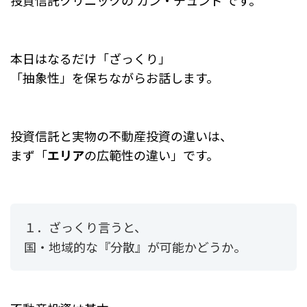
投資信託クリニックの カン・チュンド です。
o
o
k
本日はなるだけ「ざっくり」
「抽象性」を保ちながらお話します。
投資信託と実物の不動産投資の違いは、
まず「
エリア
の広範性の違い」です。
１．ざっくり言うと、
国・地域的な『分散』が可能かどうか。