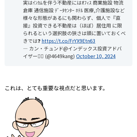
実はｲﾝｶﾑを伴う不動産にはｵﾌｨｽ 商業施設 物流
倉庫 通信施設 ﾃﾞｰﾀｾﾝﾀｰ ﾎﾃﾙ 医療,介護施設など
様々な形態があるにも関わらず、個人で『直
接』投資できる不動産は（ほぼ）居住用 に限
られるという選択肢の狭さは頭に置いておくべ
きでは❓
https://t.co/FrYX9Etn63
— カン・チュンド@インデックス投資アドバ
イザー🙋‍♂️ (@4649kang)
October 10, 2024
これは、とても重要な視点だと思います。