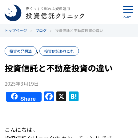
メニュー
トップページ
カウンセリング
ブログ
投資信託と不動産投資の違い
ブログ
,
投資の発想法
投資信託あれこれ
代表カン・チュンド
投資信託と不動産投資の違い
投資信託クリニックとは
2025年3月19日
F
X
H
インデックス投資の特徴
Share
a
at
c
e
よくあるご質問
e
n
こんにちは。
お問い合わせ
b
a