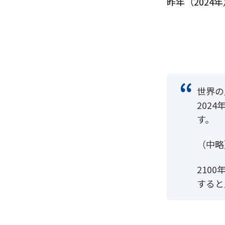
昨年（202
世界の
202
す。
（中略
210
すると