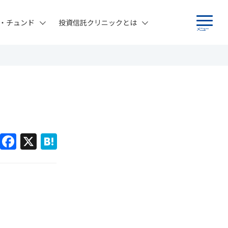
・チュンド
投資信託クリニックとは
メニュー
F
X
H
a
at
c
e
e
n
b
a
o