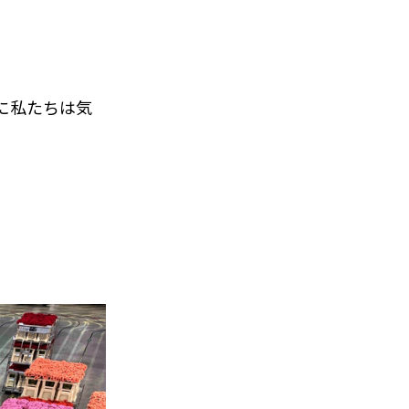
o
k
に私たちは気