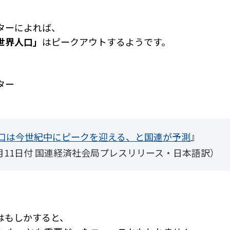
ターによれば、
世界人口」
はピークアウトするようです。
ター
口は今世紀中にピークを迎える、と国連が予測
』
7月11日付 国連経済社会局プレスリリース・日本語訳）
はもしかすると、