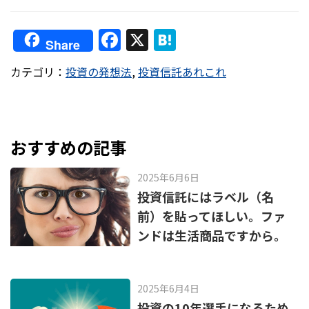
F
X
H
Share
a
at
カテゴリ：
投資の発想法
,
投資信託あれこれ
c
e
e
n
b
a
o
おすすめの記事
o
2025年6月6日
k
投資信託にはラベル（名
前）を貼ってほしい。ファ
ンドは生活商品ですから。
2025年6月4日
投資の10年選手になるため