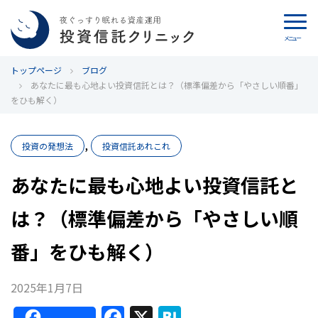
メニュー
トップページ
カウンセリング
ブログ
あなたに最も心地よい投資信託とは？（標準偏差から「やさしい順番」
をひも解く）
ブログ
,
代表カン・チュンド
投資の発想法
投資信託あれこれ
あなたに最も心地よい投資信託と
投資信託クリニックとは
は？（標準偏差から「やさしい順
インデックス投資の特徴
番」をひも解く）
よくあるご質問
2025年1月7日
お問い合わせ
F
X
H