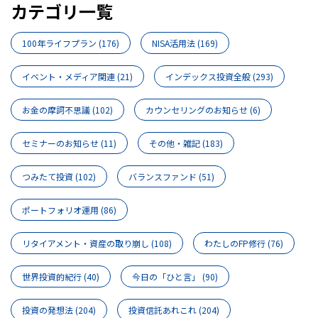
カテゴリ一覧
100年ライフプラン
(176)
NISA活用法
(169)
イベント・メディア関連
(21)
インデックス投資全般
(293)
お金の摩訶不思議
(102)
カウンセリングのお知らせ
(6)
セミナーのお知らせ
(11)
その他・雑記
(183)
つみたて投資
(102)
バランスファンド
(51)
ポートフォリオ運用
(86)
リタイアメント・資産の取り崩し
(108)
わたしのFP修行
(76)
世界投資的紀行
(40)
今日の「ひと言」
(90)
投資の発想法
(204)
投資信託あれこれ
(204)