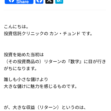
Share
a
at
c
e
e
n
こんにちは。
b
a
投資信託クリニックの カン・チュンド です。
o
o
k
投資を始めた当初は
（その投資商品の）リターンの『数字』に目が行き
がちになります。
誰しも小さな儲けより
大きな儲けに魅力を感じるものです。
が、大きな収益（リターン）というのは、