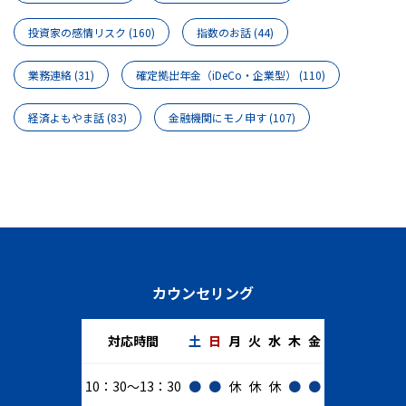
投資家の感情リスク
(160)
指数のお話
(44)
業務連絡
(31)
確定拠出年金（iDeCo・企業型）
(110)
経済よもやま話
(83)
金融機関にモノ申す
(107)
カウンセリング
対応時間
土
日
月
火
水
木
金
10：30～13：30
●
●
休
休
休
●
●