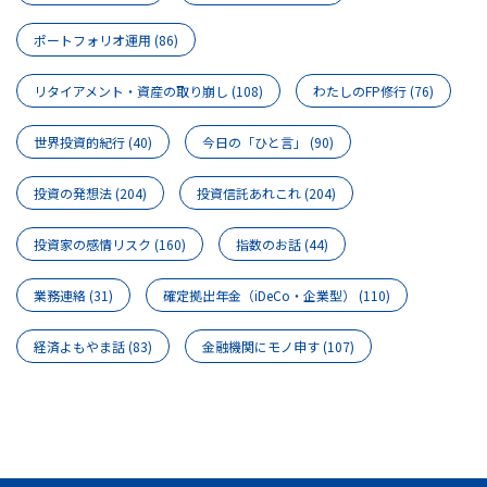
ポートフォリオ運用
(86)
リタイアメント・資産の取り崩し
(108)
わたしのFP修行
(76)
世界投資的紀行
(40)
今日の「ひと言」
(90)
投資の発想法
(204)
投資信託あれこれ
(204)
投資家の感情リスク
(160)
指数のお話
(44)
業務連絡
(31)
確定拠出年金（iDeCo・企業型）
(110)
経済よもやま話
(83)
金融機関にモノ申す
(107)