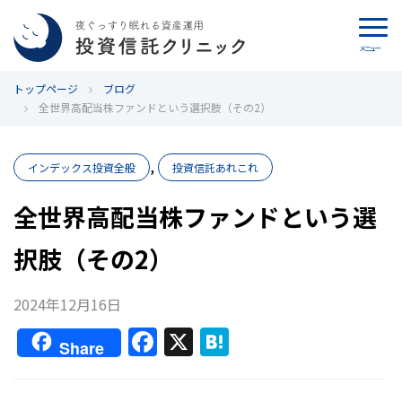
メニュー
トップページ
カウンセリング
ブログ
全世界高配当株ファンドという選択肢（その2）
ブログ
,
インデックス投資全般
投資信託あれこれ
代表カン・チュンド
全世界高配当株ファンドという選
投資信託クリニックとは
択肢（その2）
インデックス投資の特徴
2024年12月16日
よくあるご質問
F
X
H
Share
a
at
お問い合わせ
c
e