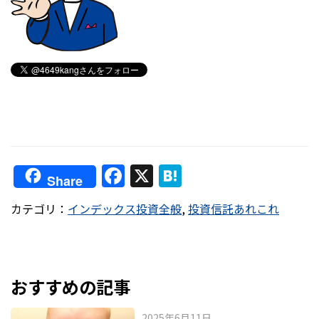
F
X
H
Share
a
at
カテゴリ：
インデックス投資全般
,
投資信託あれこれ
c
e
e
n
b
a
o
おすすめの記事
o
2025年6月11日