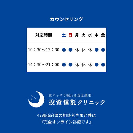
カウンセリング
対応時間
土
日
月
火
水
木
金
10：30～13：30
●
●
休
休
休
●
●
14：30～21：00
●
●
休
休
休
●
●
47都道府県の相談者さまと共に
『完全オンライン診療です』