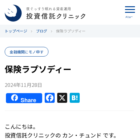
メニュー
トップページ
カウンセリング
ブログ
保険ラプソディー
ブログ
金融機関にモノ申す
代表カン・チュンド
保険ラプソディー
投資信託クリニックとは
2024年11月28日
F
X
H
インデックス投資の特徴
Share
a
at
c
e
よくあるご質問
e
n
こんにちは。
お問い合わせ
b
a
投資信託クリニックの カン・チュンド です。