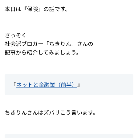
o
本日は『保険』の話です。
o
k
さっそく
社会派ブロガー「ちきりん」さんの
記事から紹介してみましょう。
『
ネットと金融業（前半）
』
ちきりんさんはズバリこう言います。