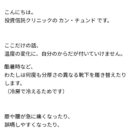
e
n
こんにちは。
b
a
投資信託クリニックの カン・チュンド です。
o
o
k
ここだけの話、
温度の変化に、自分のからだが付いていけません。
酷暑時など、
わたしは何度も分厚さの異なる靴下を履き替えたり
します。
（冷房で冷えるためです）
膝や腰が急に痛くなったり、
誤嚥しやすくなったり、