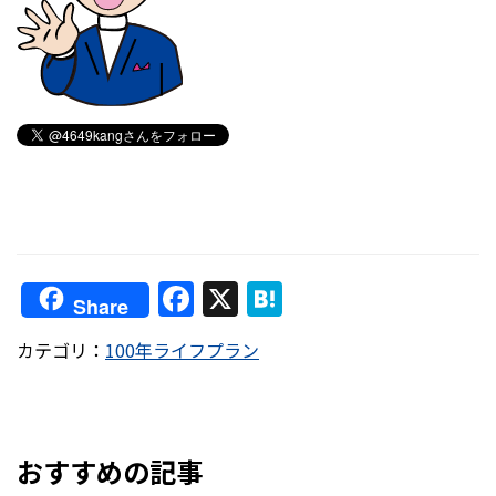
F
X
H
Share
a
at
カテゴリ：
100年ライフプラン
c
e
e
n
b
a
o
おすすめの記事