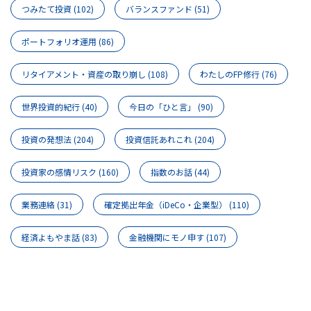
つみたて投資
(102)
バランスファンド
(51)
ポートフォリオ運用
(86)
リタイアメント・資産の取り崩し
(108)
わたしのFP修行
(76)
世界投資的紀行
(40)
今日の「ひと言」
(90)
投資の発想法
(204)
投資信託あれこれ
(204)
投資家の感情リスク
(160)
指数のお話
(44)
業務連絡
(31)
確定拠出年金（iDeCo・企業型）
(110)
経済よもやま話
(83)
金融機関にモノ申す
(107)