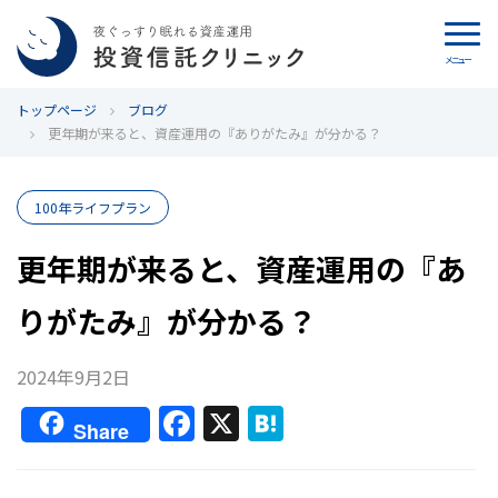
メニュー
トップページ
カウンセリング
ブログ
更年期が来ると、資産運用の『ありがたみ』が分かる？
ブログ
100年ライフプラン
代表カン・チュンド
更年期が来ると、資産運用の『あ
投資信託クリニックとは
りがたみ』が分かる？
インデックス投資の特徴
2024年9月2日
よくあるご質問
F
X
H
Share
a
at
お問い合わせ
c
e