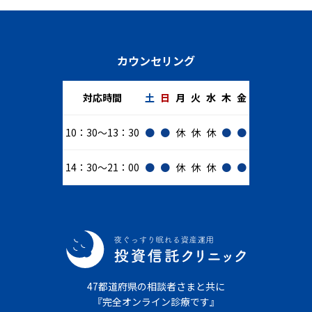
カウンセリング
対応時間
土
日
月
火
水
木
金
10：30～13：30
●
●
休
休
休
●
●
14：30～21：00
●
●
休
休
休
●
●
47都道府県の相談者さまと共に
『完全オンライン診療です』