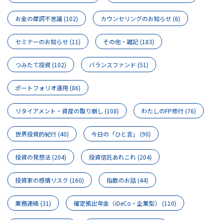
お金の摩訶不思議
(102)
カウンセリングのお知らせ
(6)
セミナーのお知らせ
(11)
その他・雑記
(183)
つみたて投資
(102)
バランスファンド
(51)
ポートフォリオ運用
(86)
リタイアメント・資産の取り崩し
(108)
わたしのFP修行
(76)
世界投資的紀行
(40)
今日の「ひと言」
(90)
投資の発想法
(204)
投資信託あれこれ
(204)
投資家の感情リスク
(160)
指数のお話
(44)
業務連絡
(31)
確定拠出年金（iDeCo・企業型）
(110)