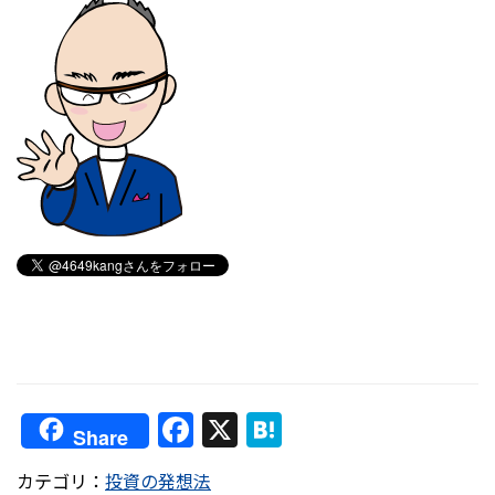
F
X
H
Share
a
at
カテゴリ：
投資の発想法