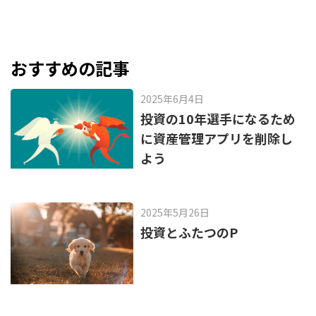
c
e
e
n
b
a
o
おすすめの記事
o
2025年6月4日
k
投資の10年選手になるため
に資産管理アプリを削除し
よう
2025年5月26日
投資とふたつのP