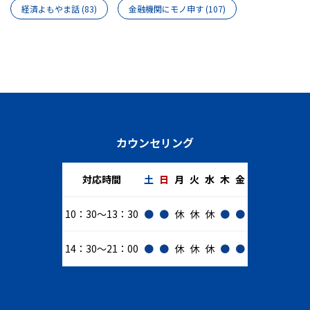
経済よもやま話
(83)
金融機関にモノ申す
(107)
カウンセリング
対応時間
土
日
月
火
水
木
金
10：30～13：30
●
●
休
休
休
●
●
14：30～21：00
●
●
休
休
休
●
●