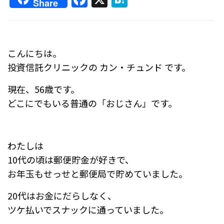
Share
a
at
c
e
e
n
こんにちは。
b
a
投資信託クリニックの カン・チュンド です。
o
現在、56歳です。
o
どこにでもいる普通の「おじさん」です。
k
わたしは
10代の頃は郵便貯金が好きで、
お年玉もせっせと郵便局で貯めていました。
20代はお金にだらしなく、
ツケ払いでスナックに通っていました。