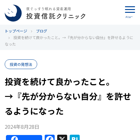
メニュー
トップページ
カウンセリング
ブログ
投資を続けて良かったこと。→『先が分からない自分』を許せるように
なった
ブログ
代表カン・チュンド
投資の発想法
投資を続けて良かったこと。
投資信託クリニックとは
→『先が分からない自分』を許せ
インデックス投資の特徴
るようになった
よくあるご質問
2024年8月28日
お問い合わせ
F
X
H