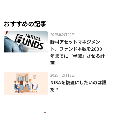
c
e
e
n
b
a
o
おすすめの記事
o
2025年2月22日
k
野村アセットマネジメン
ト、ファンド本数を2030
年までに『半減』させる計
画
2025年2月13日
NISAを複雑にしたいのは誰
だ？