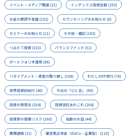
イベント・メディア関連
(21)
インデックス投資全般
(293)
お金の摩訶不思議
(102)
カウンセリングのお知らせ
(6)
セミナーのお知らせ
(11)
その他・雑記
(183)
つみたて投資
(102)
バランスファンド
(51)
ポートフォリオ運用
(86)
リタイアメント・資産の取り崩し
(108)
わたしのFP修行
(76)
世界投資的紀行
(40)
今日の「ひと言」
(90)
投資の発想法
(204)
投資信託あれこれ
(204)
投資家の感情リスク
(160)
指数のお話
(44)
業務連絡
(31)
確定拠出年金（iDeCo・企業型）
(110)