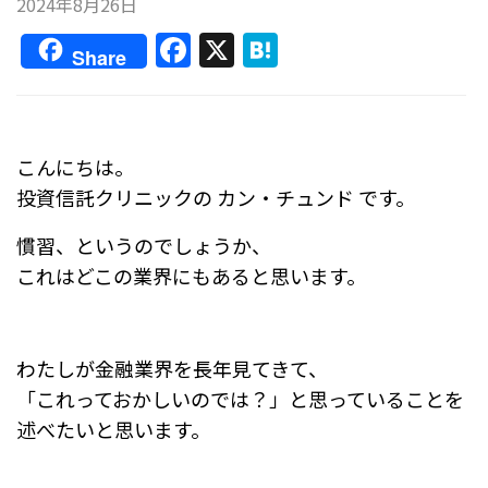
2024年8月26日
F
X
H
Share
a
at
c
e
e
n
こんにちは。
b
a
投資信託クリニックの カン・チュンド です。
o
慣習、というのでしょうか、
o
これはどこの業界にもあると思います。
k
わたしが金融業界を長年見てきて、
「これっておかしいのでは？」と思っていることを
述べたいと思います。