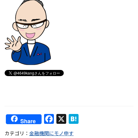
F
X
H
Share
a
at
カテゴリ：
金融機関にモノ申す