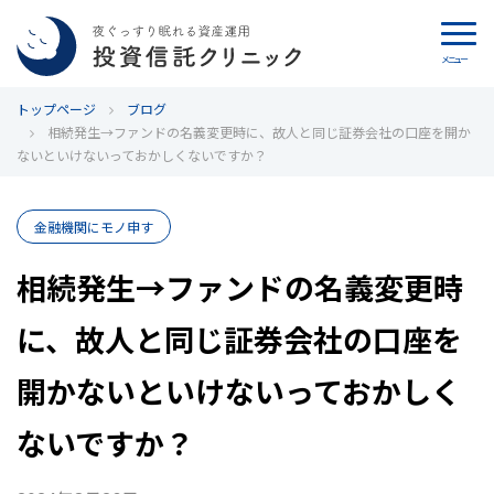
メニュー
トップページ
カウンセリング
ブログ
相続発生→ファンドの名義変更時に、故人と同じ証券会社の口座を開か
ないといけないっておかしくないですか？
ブログ
代表カン・チュンド
金融機関にモノ申す
相続発生→ファンドの名義変更時
投資信託クリニックとは
に、故人と同じ証券会社の口座を
インデックス投資の特徴
開かないといけないっておかしく
よくあるご質問
ないですか？
お問い合わせ