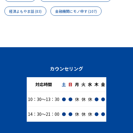
経済よもやま話
(83)
金融機関にモノ申す
(107)
カウンセリング
対応時間
土
日
月
火
水
木
金
10：30～13：30
●
●
休
休
休
●
●
14：30～21：00
●
●
休
休
休
●
●