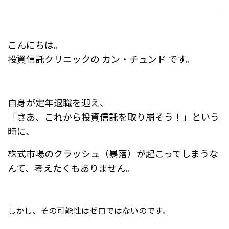
a
at
c
e
e
n
こんにちは。
b
a
投資信託クリニックの カン・チュンド です。
o
o
k
自身が定年退職を迎え、
「さあ、これから投資信託を取り崩そう！」という
時に、
株式市場のクラッシュ（暴落）が起こってしまうな
んて、考えたくもありません。
しかし、その可能性はゼロではないのです。