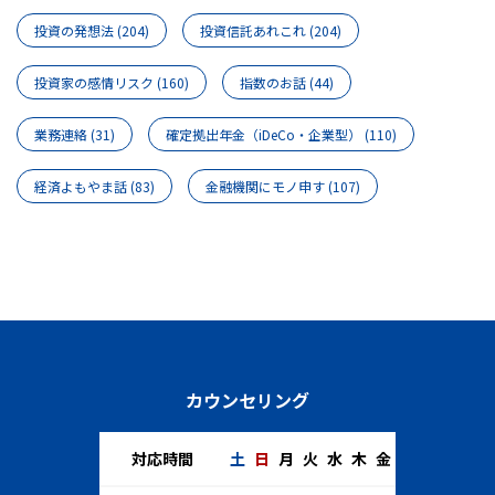
投資の発想法
(204)
投資信託あれこれ
(204)
投資家の感情リスク
(160)
指数のお話
(44)
業務連絡
(31)
確定拠出年金（iDeCo・企業型）
(110)
経済よもやま話
(83)
金融機関にモノ申す
(107)
カウンセリング
対応時間
土
日
月
火
水
木
金