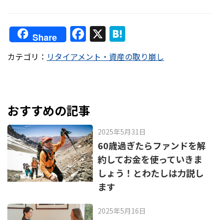
F
X
H
Share
a
at
カテゴリ：
リタイアメント・資産の取り崩し
c
e
e
n
b
a
o
おすすめの記事
o
2025年5月31日
k
60歳過ぎたらファンドを解
約してお金を使っていきま
しょう！とわたしは力説し
ます
2025年5月16日