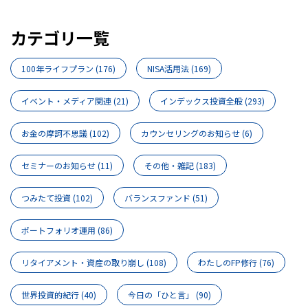
カテゴリ一覧
100年ライフプラン
(176)
NISA活用法
(169)
イベント・メディア関連
(21)
インデックス投資全般
(293)
お金の摩訶不思議
(102)
カウンセリングのお知らせ
(6)
セミナーのお知らせ
(11)
その他・雑記
(183)
つみたて投資
(102)
バランスファンド
(51)
ポートフォリオ運用
(86)
リタイアメント・資産の取り崩し
(108)
わたしのFP修行
(76)
世界投資的紀行
(40)
今日の「ひと言」
(90)