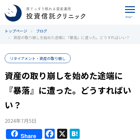
メニュー
トップページ
カウンセリング
ブログ
資産の取り崩しを始めた途端に『暴落』に遭った。どうすればいい？
ブログ
リタイアメント・資産の取り崩し
代表カン・チュンド
資産の取り崩しを始めた途端に
投資信託クリニックとは
『暴落』に遭った。どうすればい
インデックス投資の特徴
い？
よくあるご質問
2024年7月5日
F
X
H
お問い合わせ
Share