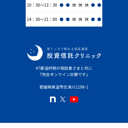
10：30～13：30
●
●
休
休
休
●
●
14：30～21：00
●
●
休
休
休
●
●
47都道府県の相談者さまと共に
『完全オンライン診療です』
愛媛県東温市志津川1198-1