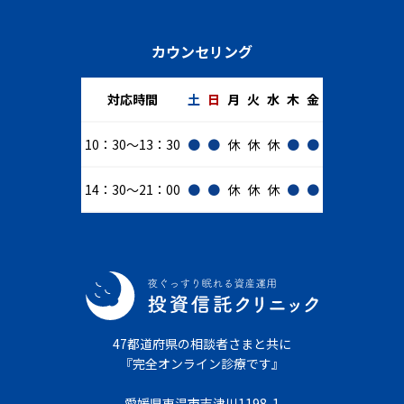
カウンセリング
対応時間
土
日
月
火
水
木
金
10：30～13：30
●
●
休
休
休
●
●
14：30～21：00
●
●
休
休
休
●
●
47都道府県の相談者さまと共に
『完全オンライン診療です』
愛媛県東温市志津川1198-1