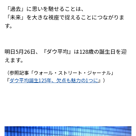
o
「過去」に思いを馳せることは、
o
「未来」を大きな視座で捉えることにつながりま
k
す。
明日5月26日、『ダウ平均』は128歳の誕生日を迎
えます。
（参照記事「ウォール・ストリート・ジャーナル」
『
ダウ平均誕生125年、欠点も魅力の1つに
』）