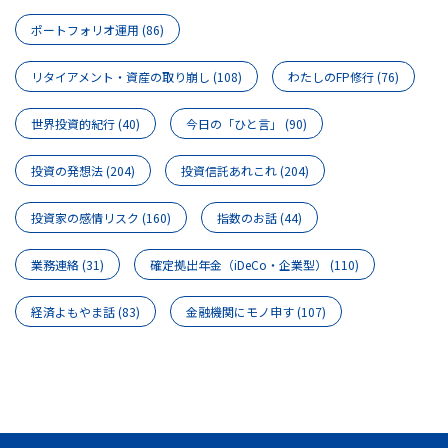
ポートフォリオ運用
(86)
リタイアメント・資産の取り崩し
(108)
わたしのFP修行
(76)
世界投資的紀行
(40)
今日の「ひと言」
(90)
投資の発想法
(204)
投資信託あれこれ
(204)
投資家の感情リスク
(160)
指数のお話
(44)
業務連絡
(31)
確定拠出年金（iDeCo・企業型）
(110)
経済よもやま話
(83)
金融機関にモノ申す
(107)