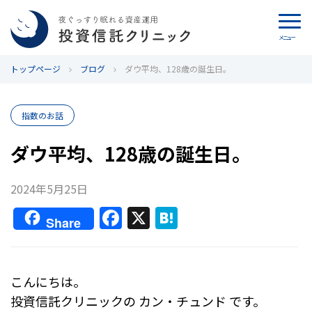
メニュー
トップページ
カウンセリング
ブログ
ダウ平均、128歳の誕生日。
ブログ
指数のお話
代表カン・チュンド
ダウ平均、128歳の誕生日。
投資信託クリニックとは
2024年5月25日
F
X
H
インデックス投資の特徴
Share
a
at
c
e
よくあるご質問
e
n
こんにちは。
お問い合わせ
b
a
投資信託クリニックの カン・チュンド です。