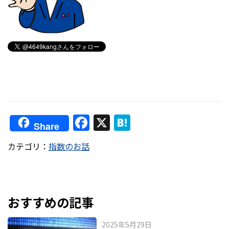
F
X
H
Share
a
at
カテゴリ：
指数のお話
c
e
e
n
b
a
o
おすすめの記事
o
2025年5月29日