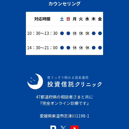
カウンセリング
対応時間
土
日
月
火
水
木
金
10：30～13：30
●
●
休
休
休
●
●
14：30～21：00
●
●
休
休
休
●
●
47都道府県の相談者さまと共に
『完全オンライン診療です』
愛媛県東温市志津川1198-1