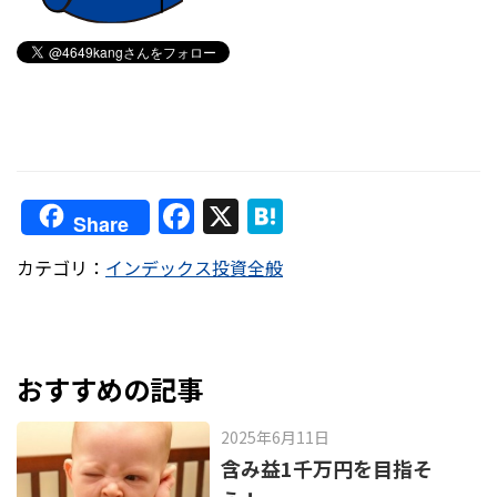
F
X
H
Share
a
at
カテゴリ：
インデックス投資全般
c
e
e
n
b
a
o
おすすめの記事
o
2025年6月11日
k
含み益1千万円を目指そ