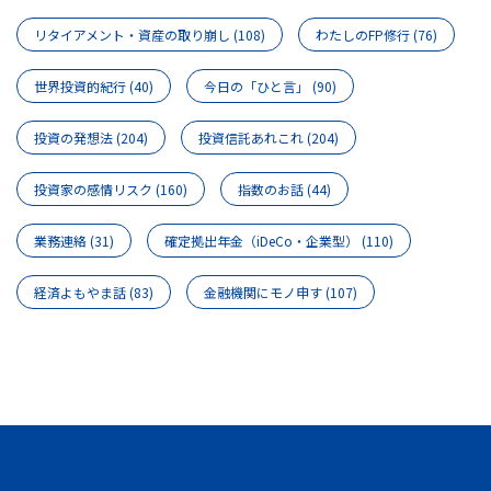
リタイアメント・資産の取り崩し
(108)
わたしのFP修行
(76)
世界投資的紀行
(40)
今日の「ひと言」
(90)
投資の発想法
(204)
投資信託あれこれ
(204)
投資家の感情リスク
(160)
指数のお話
(44)
業務連絡
(31)
確定拠出年金（iDeCo・企業型）
(110)
経済よもやま話
(83)
金融機関にモノ申す
(107)