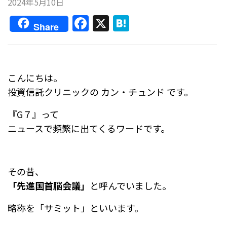
2024年5月10日
F
X
H
Share
a
at
c
e
e
n
こんにちは。
b
a
投資信託クリニックの カン・チュンド です。
o
『G７』って
o
ニュースで頻繁に出てくるワードです。
k
その昔、
「先進国首脳会議」
と呼んでいました。
略称を「サミット」といいます。