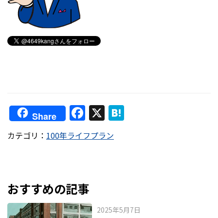
F
X
H
Share
a
at
カテゴリ：
100年ライフプラン
c
e
e
n
b
a
o
おすすめの記事
o
2025年5月7日