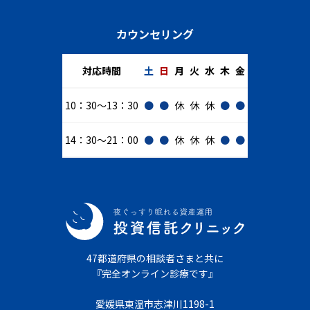
カウンセリング
対応時間
土
日
月
火
水
木
金
10：30～13：30
●
●
休
休
休
●
●
14：30～21：00
●
●
休
休
休
●
●
47都道府県の相談者さまと共に
『完全オンライン診療です』
愛媛県東温市志津川1198-1