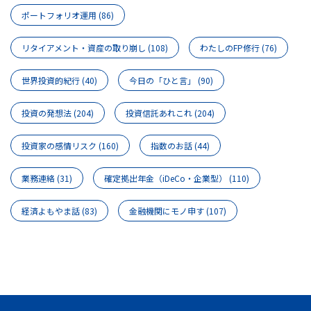
ポートフォリオ運用
(86)
リタイアメント・資産の取り崩し
(108)
わたしのFP修行
(76)
世界投資的紀行
(40)
今日の「ひと言」
(90)
投資の発想法
(204)
投資信託あれこれ
(204)
投資家の感情リスク
(160)
指数のお話
(44)
業務連絡
(31)
確定拠出年金（iDeCo・企業型）
(110)
経済よもやま話
(83)
金融機関にモノ申す
(107)