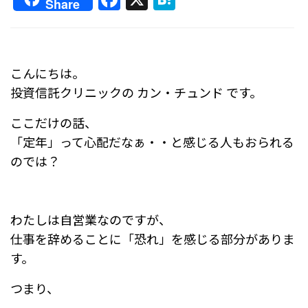
Share
a
at
c
e
e
n
こんにちは。
b
a
投資信託クリニックの カン・チュンド です。
o
ここだけの話、
o
「定年」って心配だなぁ・・と感じる人もおられる
k
のでは？
わたしは自営業なのですが、
仕事を辞めることに「恐れ」を感じる部分がありま
す。
つまり、