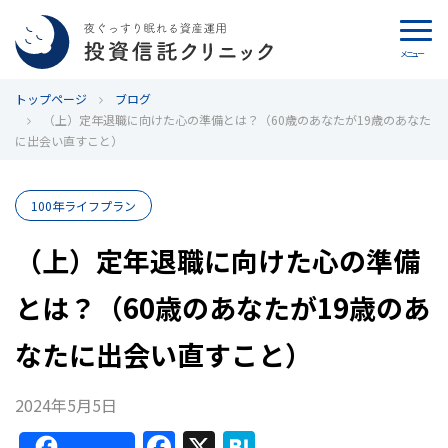
メニュー
トップページ
カウンセリング
ブログ
（上）定年退職に向けた心の準備とは？（60歳のあなたが19歳のあなた
に出会い直すこと）
ブログ
代表カン・チュンド
100年ライフプラン
（上）定年退職に向けた心の準備
投資信託クリニックとは
とは？（60歳のあなたが19歳のあ
インデックス投資の特徴
なたに出会い直すこと）
よくあるご質問
2024年5月5日
お問い合わせ
F
X
H