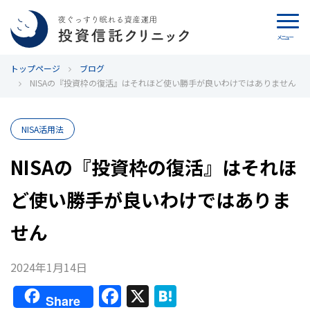
メニュー
トップページ
カウンセリング
ブログ
NISAの『投資枠の復活』はそれほど使い勝手が良いわけではありません
ブログ
NISA活用法
代表カン・チュンド
NISAの『投資枠の復活』はそれほ
投資信託クリニックとは
ど使い勝手が良いわけではありま
インデックス投資の特徴
せん
よくあるご質問
2024年1月14日
F
X
H
お問い合わせ
Share