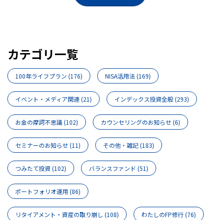
カテゴリ一覧
100年ライフプラン
(176)
NISA活用法
(169)
イベント・メディア関連
(21)
インデックス投資全般
(293)
お金の摩訶不思議
(102)
カウンセリングのお知らせ
(6)
セミナーのお知らせ
(11)
その他・雑記
(183)
つみたて投資
(102)
バランスファンド
(51)
ポートフォリオ運用
(86)
リタイアメント・資産の取り崩し
(108)
わたしのFP修行
(76)