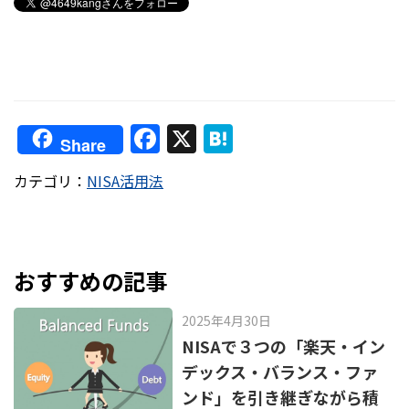
F
X
H
Share
a
at
カテゴリ：
NISA活用法
c
e
e
n
b
a
o
おすすめの記事
o
2025年4月30日
k
NISAで３つの「楽天・イン
デックス・バランス・ファ
ンド」を引き継ぎながら積