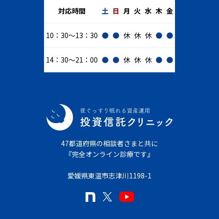
対応時間
土
日
月
火
水
木
金
10：30～13：30
●
●
休
休
休
●
●
14：30～21：00
●
●
休
休
休
●
●
47都道府県の相談者さまと共に
『完全オンライン診療です』
愛媛県東温市志津川1198-1