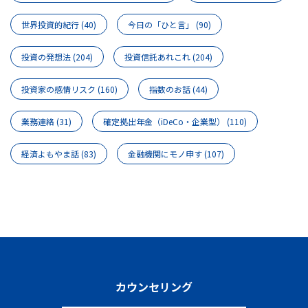
世界投資的紀行
(40)
今日の「ひと言」
(90)
投資の発想法
(204)
投資信託あれこれ
(204)
投資家の感情リスク
(160)
指数のお話
(44)
業務連絡
(31)
確定拠出年金（iDeCo・企業型）
(110)
経済よもやま話
(83)
金融機関にモノ申す
(107)
カウンセリング