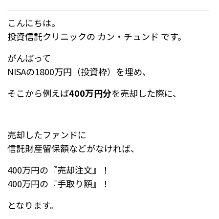
a
at
c
e
こんにちは。
e
n
投資信託クリニックの カン・チュンド です。
b
a
がんばって
o
NISAの1800万円（投資枠）を埋め、
o
そこから例えば
400万円分
を売却した際に、
k
売却したファンドに
信託財産留保額などがなければ、
400万円の『売却注文』！
400万円の『手取り額』！
となります。