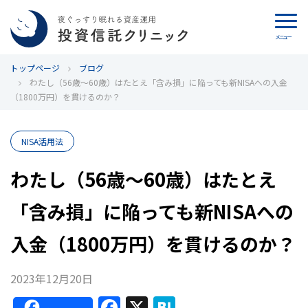
メニュー
トップページ
カウンセリング
ブログ
わたし（56歳～60歳）はたとえ「含み損」に陥っても新NISAへの入金
（1800万円）を貫けるのか？
ブログ
代表カン・チュンド
NISA活用法
わたし（56歳～60歳）はたとえ
投資信託クリニックとは
「含み損」に陥っても新NISAへの
インデックス投資の特徴
入金（1800万円）を貫けるのか？
よくあるご質問
2023年12月20日
お問い合わせ
F
X
H