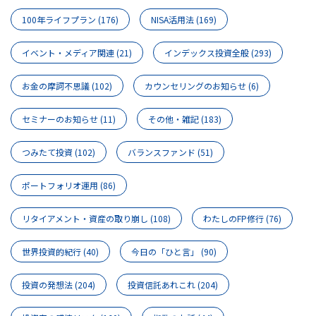
100年ライフプラン
(176)
NISA活用法
(169)
イベント・メディア関連
(21)
インデックス投資全般
(293)
お金の摩訶不思議
(102)
カウンセリングのお知らせ
(6)
セミナーのお知らせ
(11)
その他・雑記
(183)
つみたて投資
(102)
バランスファンド
(51)
ポートフォリオ運用
(86)
リタイアメント・資産の取り崩し
(108)
わたしのFP修行
(76)
世界投資的紀行
(40)
今日の「ひと言」
(90)
投資の発想法
(204)
投資信託あれこれ
(204)