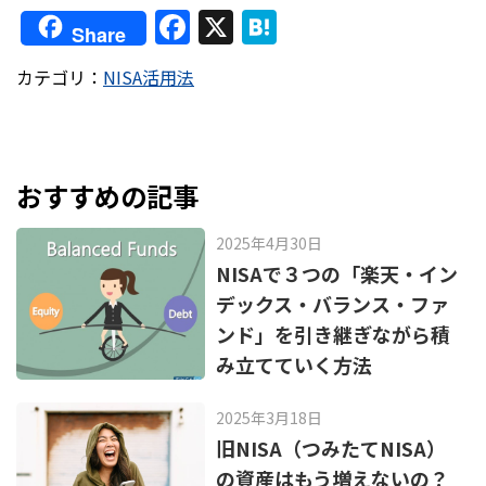
F
X
H
Share
a
at
カテゴリ：
NISA活用法
c
e
e
n
b
a
o
おすすめの記事
o
2025年4月30日
k
NISAで３つの「楽天・イン
デックス・バランス・ファ
ンド」を引き継ぎながら積
み立てていく方法
2025年3月18日
旧NISA（つみたてNISA）
の資産はもう増えないの？