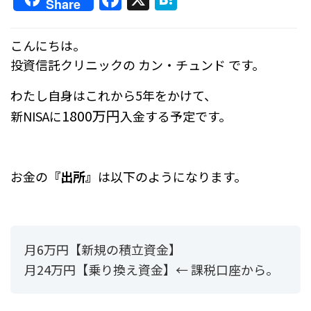
Share
a
at
c
e
こんにちは。
e
n
投資信託クリニックの カン・チュンド です。
b
a
わたし自身はこれから5年をかけて、
o
1800万円
新NISAに
入金する予定です。
o
k
お金の
『出所』
は以下のようになります。
月6万円【新規の積立資金】
月24万円【乗り換え資金】← 課税口座から。