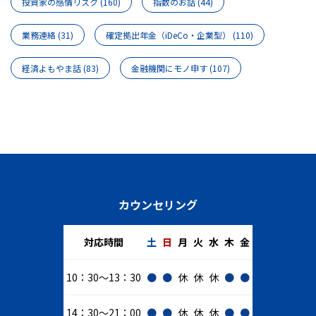
投資家の感情リスク
(160)
指数のお話
(44)
業務連絡
(31)
確定拠出年金（iDeCo・企業型）
(110)
経済よもやま話
(83)
金融機関にモノ申す
(107)
カウンセリング
対応時間
土
日
月
火
水
木
金
10：30～13：30
●
●
休
休
休
●
●
14：30～21：00
●
●
休
休
休
●
●