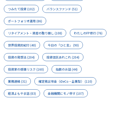
つみたて投資
(102)
バランスファンド
(51)
ポートフォリオ運用
(86)
リタイアメント・資産の取り崩し
(108)
わたしのFP修行
(76)
世界投資的紀行
(40)
今日の「ひと言」
(90)
投資の発想法
(204)
投資信託あれこれ
(204)
投資家の感情リスク
(160)
指数のお話
(44)
業務連絡
(31)
確定拠出年金（iDeCo・企業型）
(110)
経済よもやま話
(83)
金融機関にモノ申す
(107)