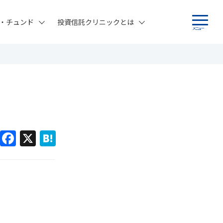
・チュンド
投資信託クリニックとは
メニュー
F
X
H
a
at
c
e
e
n
b
a
o