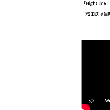
「Night 
（
盛田氏は当