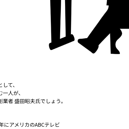
として、
む一人が、
創業者 盛田昭夫氏でしょう。
0年にアメリカのABCテレビ