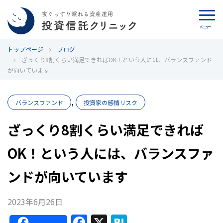
メニュー
トップページ
カウンセリング
ブログ
ざっくり8割くらい満足できればOK！という人には、バランスファンド
が向いています
ブログ
,
代表カン・チュンド
バランスファンド
投資家の感情リスク
ざっくり8割くらい満足できれば
投資信託クリニックとは
OK！という人には、バランスファ
インデックス投資の特徴
ンドが向いています
よくあるご質問
2023年6月26日
お問い合わせ
F
X
H