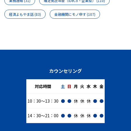
業務連絡
(31)
確定拠出年金（iDeCo・企業型）
(110)
経済よもやま話
(83)
金融機関にモノ申す
(107)
カウンセリング
対応時間
土
日
月
火
水
木
金
10：30～13：30
●
●
休
休
休
●
●
14：30～21：00
●
●
休
休
休
●
●