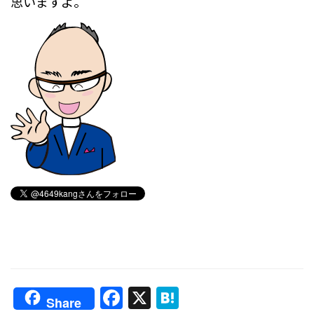
思いますよ。
F
X
H
Share