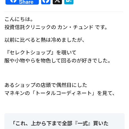
Share
a
at
c
e
こんにちは。
e
n
投資信託クリニックの カン・チュンド です。
b
a
以前に比べると熱は冷めましたが、
o
o
『セレクトショップ』を覗いて
服や小物やらを物色して回るのが好きでした。
k
あるショップの店頭で偶然目にした
マネキンの「トータルコーディネート」を見て、
「これ、上から下まで全部『一式』買いた