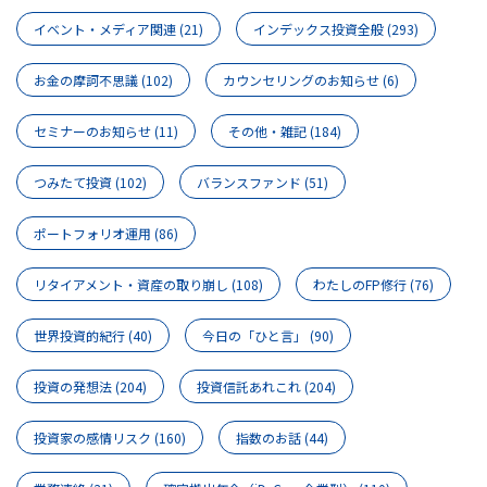
イベント・メディア関連
(21)
インデックス投資全般
(293)
お金の摩訶不思議
(102)
カウンセリングのお知らせ
(6)
セミナーのお知らせ
(11)
その他・雑記
(184)
つみたて投資
(102)
バランスファンド
(51)
ポートフォリオ運用
(86)
リタイアメント・資産の取り崩し
(108)
わたしのFP修行
(76)
世界投資的紀行
(40)
今日の「ひと言」
(90)
投資の発想法
(204)
投資信託あれこれ
(204)
投資家の感情リスク
(160)
指数のお話
(44)