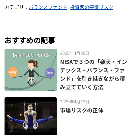
a
at
カテゴリ：
バランスファンド
,
投資家の感情リスク
c
e
e
n
b
a
o
おすすめの記事
o
2025年4月30日
k
NISAで３つの「楽天・イン
デックス・バランス・ファ
ンド」を引き継ぎながら積
み立てていく方法
2025年4月13日
市場リスクの正体