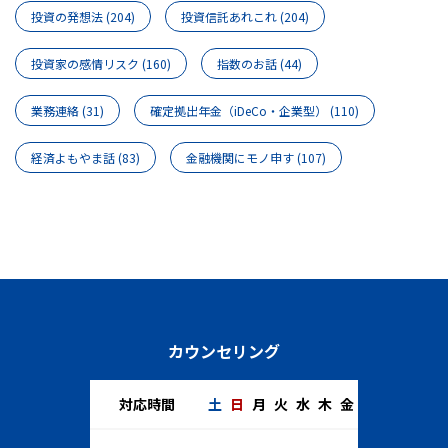
投資の発想法
(204)
投資信託あれこれ
(204)
投資家の感情リスク
(160)
指数のお話
(44)
業務連絡
(31)
確定拠出年金（iDeCo・企業型）
(110)
経済よもやま話
(83)
金融機関にモノ申す
(107)
カウンセリング
対応時間
土
日
月
火
水
木
金