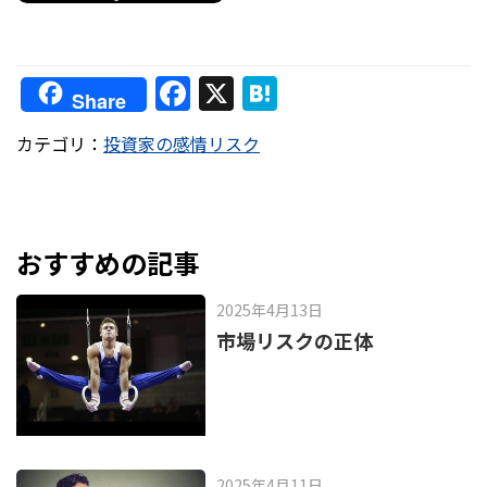
F
X
H
Share
a
at
カテゴリ：
投資家の感情リスク
c
e
e
n
b
a
o
おすすめの記事
o
2025年4月13日
k
市場リスクの正体
2025年4月11日