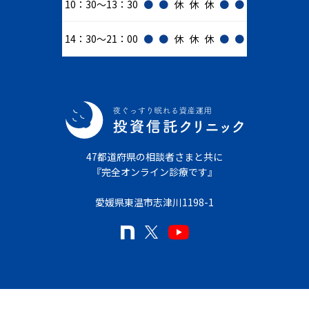
10：30～13：30
●
●
休
休
休
●
●
14：30～21：00
●
●
休
休
休
●
●
47都道府県の相談者さまと共に
『完全オンライン診療です』
愛媛県東温市志津川1198-1