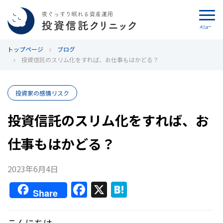
メニュー
トップページ
カウンセリング
ブログ
投資信託のスリム化をすれば、お仕事もはかどる？
ブログ
投資家の感情リスク
代表カン・チュンド
投資信託のスリム化をすれば、お
投資信託クリニックとは
仕事もはかどる？
インデックス投資の特徴
2023年6月4日
よくあるご質問
F
X
H
Share
a
at
お問い合わせ
c
e
こんにちは。