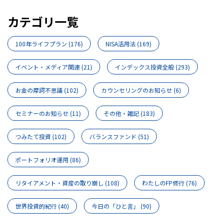
カテゴリ一覧
100年ライフプラン
(176)
NISA活用法
(169)
イベント・メディア関連
(21)
インデックス投資全般
(293)
お金の摩訶不思議
(102)
カウンセリングのお知らせ
(6)
セミナーのお知らせ
(11)
その他・雑記
(183)
つみたて投資
(102)
バランスファンド
(51)
ポートフォリオ運用
(86)
リタイアメント・資産の取り崩し
(108)
わたしのFP修行
(76)
世界投資的紀行
(40)
今日の「ひと言」
(90)