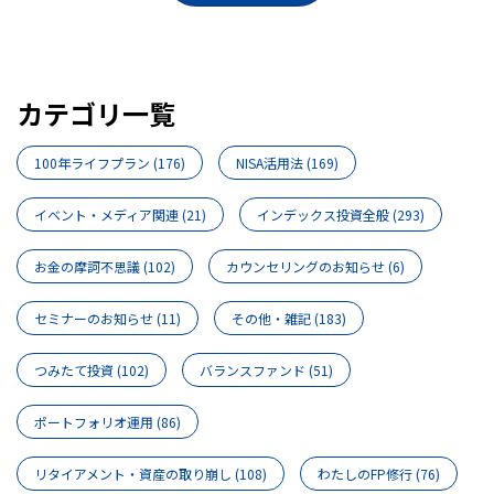
カテゴリ一覧
100年ライフプラン
(176)
NISA活用法
(169)
イベント・メディア関連
(21)
インデックス投資全般
(293)
お金の摩訶不思議
(102)
カウンセリングのお知らせ
(6)
セミナーのお知らせ
(11)
その他・雑記
(183)
つみたて投資
(102)
バランスファンド
(51)
ポートフォリオ運用
(86)
リタイアメント・資産の取り崩し
(108)
わたしのFP修行
(76)