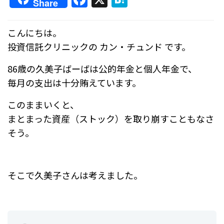
Share
a
at
c
e
こんにちは。
e
n
投資信託クリニックの カン・チュンド です。
b
a
86歳の久美子ばーばは公的年金と個人年金で、
o
毎月の支出は十分賄えています。
o
このままいくと、
k
まとまった資産（ストック）を取り崩すこともなさ
そう。
そこで久美子さんは考えました。