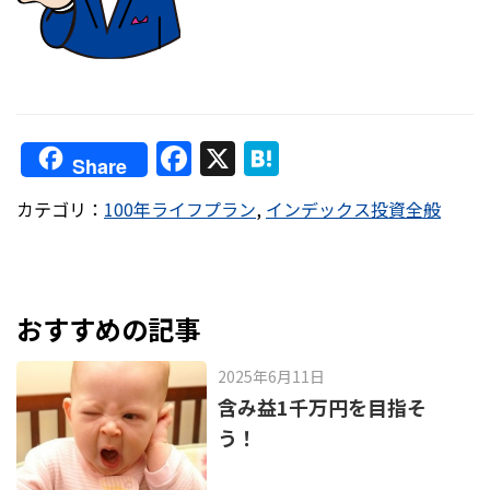
F
X
H
Share
a
at
カテゴリ：
100年ライフプラン
,
インデックス投資全般
c
e
e
n
b
a
o
おすすめの記事
o
2025年6月11日
k
含み益1千万円を目指そ
う！