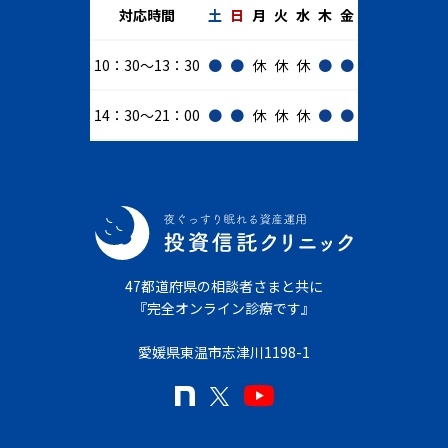
対応時間
土
日
月
火
水
木
金
10：30～13：30
●
●
休
休
休
●
●
14：30～21：00
●
●
休
休
休
●
●
47都道府県の相談者さまと共に
『完全オンライン診療です』
愛媛県東温市志津川1198-1