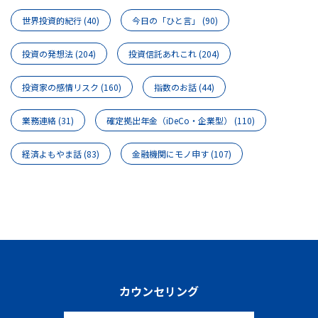
世界投資的紀行
(40)
今日の「ひと言」
(90)
投資の発想法
(204)
投資信託あれこれ
(204)
投資家の感情リスク
(160)
指数のお話
(44)
業務連絡
(31)
確定拠出年金（iDeCo・企業型）
(110)
経済よもやま話
(83)
金融機関にモノ申す
(107)
カウンセリング