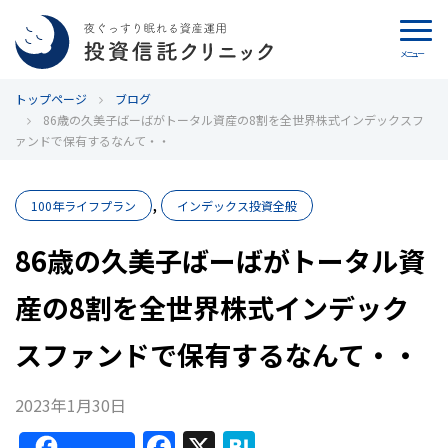
メニュー
トップページ
カウンセリング
ブログ
86歳の久美子ばーばがトータル資産の8割を全世界株式インデックスフ
ァンドで保有するなんて・・
ブログ
,
代表カン・チュンド
100年ライフプラン
インデックス投資全般
86歳の久美子ばーばがトータル資
投資信託クリニックとは
産の8割を全世界株式インデック
インデックス投資の特徴
スファンドで保有するなんて・・
よくあるご質問
2023年1月30日
お問い合わせ
F
X
H