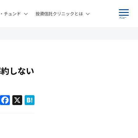
・チュンド
投資信託クリニックとは
メニュー
解約しない
F
X
H
a
at
c
e
e
n