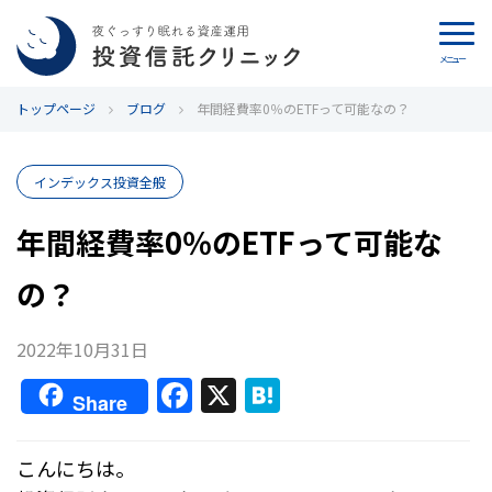
メニュー
トップページ
カウンセリング
ブログ
年間経費率0％のETFって可能なの？
ブログ
インデックス投資全般
代表カン・チュンド
年間経費率0％のETFって可能な
の？
投資信託クリニックとは
インデックス投資の特徴
2022年10月31日
F
X
H
Share
よくあるご質問
a
at
c
e
お問い合わせ
こんにちは。