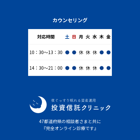
カウンセリング
対応時間
土
日
月
火
水
木
金
10：30～13：30
●
●
休
休
休
●
●
14：30～21：00
●
●
休
休
休
●
●
47都道府県の相談者さまと共に
『完全オンライン診療です』