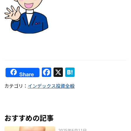
F
X
H
Share
a
at
カテゴリ：
インデックス投資全般
c
e
e
n
b
a
o
おすすめの記事
o
2025年6月11日