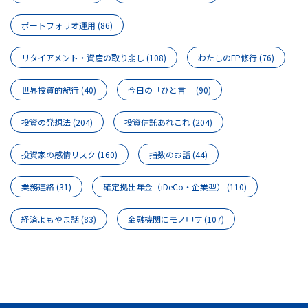
ポートフォリオ運用
(86)
リタイアメント・資産の取り崩し
(108)
わたしのFP修行
(76)
世界投資的紀行
(40)
今日の「ひと言」
(90)
投資の発想法
(204)
投資信託あれこれ
(204)
投資家の感情リスク
(160)
指数のお話
(44)
業務連絡
(31)
確定拠出年金（iDeCo・企業型）
(110)
経済よもやま話
(83)
金融機関にモノ申す
(107)