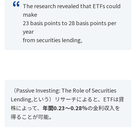
The research revealed that ETFs could
make
23 basis points to 28 basis points per
year
from securities lending,
（Passive Investing: The Role of Securities
Lending,という）リサーチによると、
ETFは貸
株によって、
年間0.23～0.28％
の金利収入を
得ることが可能。