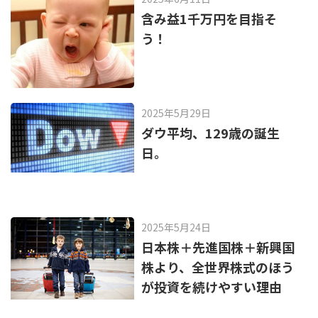
k
含み益1千万円を目指そ
う！
2025年5月29日
ダウ平均、129歳の誕生
日。
2025年5月24日
日本株＋先進国株＋新興国
株より、全世界株式のほう
が投資を続けやすい理由