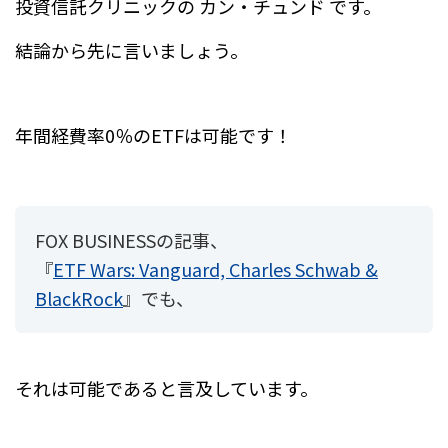
e
n
投資信託クリニックの カン・チュンド です。
b
a
結論から先に言いましょう。
o
o
k
年間経費率0％のETFは可能です！
FOX BUSINESSの記事、
『
ETF Wars: Vanguard, Charles Schwab &
BlackRock
』でも、
それは可能であると言及しています。