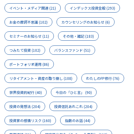
イベント・メディア関連
(21)
インデックス投資全般
(293)
お金の摩訶不思議
(102)
カウンセリングのお知らせ
(6)
セミナーのお知らせ
(11)
その他・雑記
(183)
つみたて投資
(102)
バランスファンド
(51)
ポートフォリオ運用
(86)
リタイアメント・資産の取り崩し
(108)
わたしのFP修行
(76)
世界投資的紀行
(40)
今日の「ひと言」
(90)
投資の発想法
(204)
投資信託あれこれ
(204)
投資家の感情リスク
(160)
指数のお話
(44)