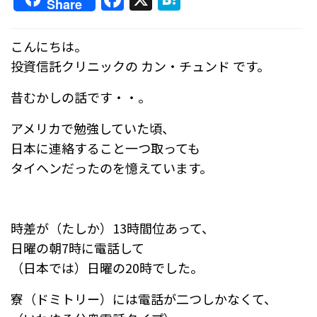
Share
a
at
c
e
こんにちは。
e
n
投資信託クリニックの カン・チュンド です。
b
a
昔むかしの話です・・。
o
o
アメリカで勉強していた頃、
日本に連絡すること一つ取っても
k
タイヘンだったのを憶えています。
時差が（たしか）13時間位あって、
日曜の朝7時に電話して
（日本では）日曜の20時でした。
寮（ドミトリー）には電話が二つしかなくて、