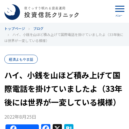
メニュー
トップページ
カウンセリング
ブログ
ハイ、小銭を山ほど積み上げて国際電話を掛けていましたよ（33年後に
は世界が一変している模様）
ブログ
代表カン・チュンド
経済よもやま話
ハイ、小銭を山ほど積み上げて国
投資信託クリニックとは
際電話を掛けていましたよ（33年
インデックス投資の特徴
後には世界が一変している模様）
よくあるご質問
2022年8月25日
お問い合わせ
F
X
H