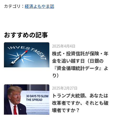
a
at
カテゴリ：
経済よもやま話
c
e
e
n
b
a
o
おすすめの記事
o
2025年4月4日
k
株式・投資信託が保険・年
金を追い越す日（日銀の
『資金循環統計データ』よ
り）
2025年2月27日
トランプ大統領、あなたは
改革者ですか、それとも破
壊者ですか？