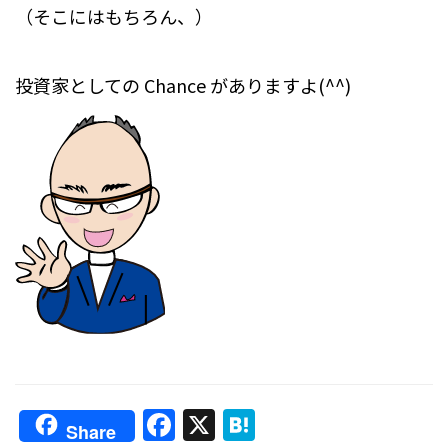
（そこにはもちろん、）
投資家としての Chance がありますよ(^^)
F
X
H
Share