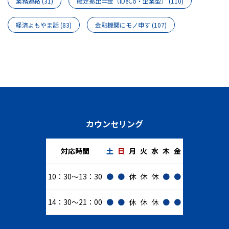
業務連絡
(31)
確定拠出年金（iDeCo・企業型）
(110)
経済よもやま話
(83)
金融機関にモノ申す
(107)
カウンセリング
対応時間
土
日
月
火
水
木
金
10：30～13：30
●
●
休
休
休
●
●
14：30～21：00
●
●
休
休
休
●
●