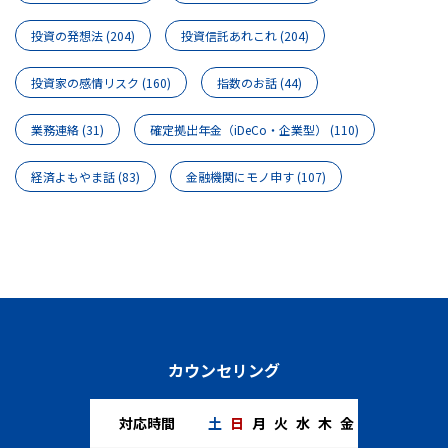
投資の発想法
(204)
投資信託あれこれ
(204)
投資家の感情リスク
(160)
指数のお話
(44)
業務連絡
(31)
確定拠出年金（iDeCo・企業型）
(110)
経済よもやま話
(83)
金融機関にモノ申す
(107)
カウンセリング
対応時間
土
日
月
火
水
木
金