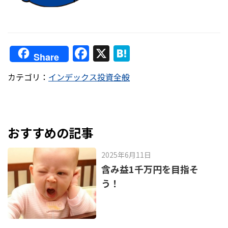
F
X
H
Share
a
at
カテゴリ：
インデックス投資全般
c
e
e
n
b
a
o
おすすめの記事
o
2025年6月11日
k
含み益1千万円を目指そ
う！