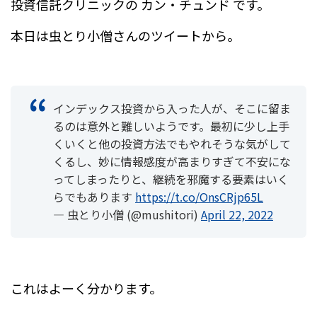
e
n
投資信託クリニックの カン・チュンド です。
b
a
本日は虫とり小僧さんのツイートから。
o
o
k
インデックス投資から入った人が、そこに留ま
るのは意外と難しいようです。最初に少し上手
くいくと他の投資方法でもやれそうな気がして
くるし、妙に情報感度が高まりすぎて不安にな
ってしまったりと、継続を邪魔する要素はいく
らでもあります
https://t.co/OnsCRjp65L
— 虫とり小僧 (@mushitori)
April 22, 2022
これはよーく分かります。