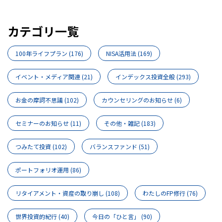
カテゴリ一覧
100年ライフプラン
(176)
NISA活用法
(169)
イベント・メディア関連
(21)
インデックス投資全般
(293)
お金の摩訶不思議
(102)
カウンセリングのお知らせ
(6)
セミナーのお知らせ
(11)
その他・雑記
(183)
つみたて投資
(102)
バランスファンド
(51)
ポートフォリオ運用
(86)
リタイアメント・資産の取り崩し
(108)
わたしのFP修行
(76)
世界投資的紀行
(40)
今日の「ひと言」
(90)