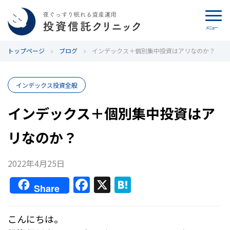
メニュー
トップページ
カウンセリング
ブログ
インデックス＋個別集中投資はアリなのか？
ブログ
インデックス投資全般
代表カン・チュンド
インデックス＋個別集中投資はア
リなのか？
投資信託クリニックとは
インデックス投資の特徴
2022年4月25日
F
X
H
Share
よくあるご質問
a
at
c
e
お問い合わせ
こんにちは。