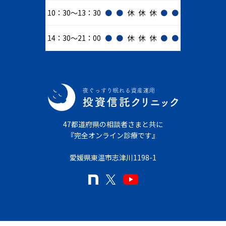
10：30～13：30
●
●
休
休
休
●
●
14：30～21：00
●
●
休
休
休
●
●
47都道府県の相談者さまと共に
『完全オンライン診療です』
愛媛県東温市志津川1198-1