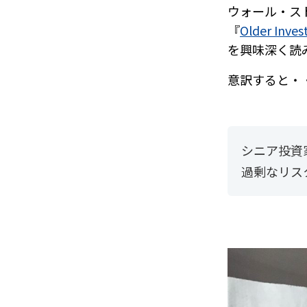
ウォール・ス
『
Older Inves
を興味深く読
意訳すると・
シニア投資
過剰なリス