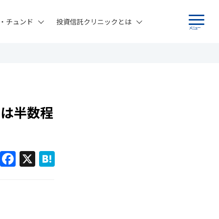
・チュンド
投資信託クリニックとは
メニュー
家は半数程
F
X
H
a
at
c
e
e
n