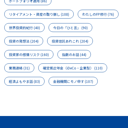
ポートフォリオ運用
(86)
リタイアメント・資産の取り崩し
(108)
わたしのFP修行
(76)
世界投資的紀行
(40)
今日の「ひと言」
(90)
投資の発想法
(204)
投資信託あれこれ
(204)
投資家の感情リスク
(160)
指数のお話
(44)
業務連絡
(31)
確定拠出年金（iDeCo・企業型）
(110)
経済よもやま話
(83)
金融機関にモノ申す
(107)