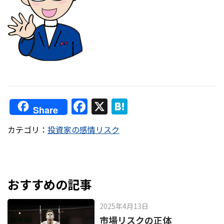
F
X
H
Share
a
at
カテゴリ：
投資家の感情リスク
c
e
e
n
b
a
o
おすすめの記事
o
2025年4月13日
k
市場リスクの正体