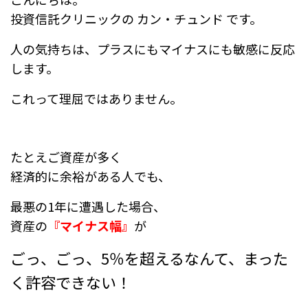
e
n
投資信託クリニックの カン・チュンド です。
b
a
人の気持ちは、プラスにもマイナスにも敏感に反応
o
します。
o
これって理屈ではありません。
k
たとえご資産が多く
経済的に余裕がある人でも、
最悪の1年に遭遇した場合、
資産の
『マイナス幅』
が
ごっ、ごっ、5％を超えるなんて、まった
く許容できない！