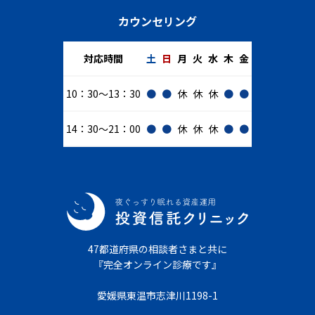
カウンセリング
対応時間
土
日
月
火
水
木
金
10：30～13：30
●
●
休
休
休
●
●
14：30～21：00
●
●
休
休
休
●
●
47都道府県の相談者さまと共に
『完全オンライン診療です』
愛媛県東温市志津川1198-1