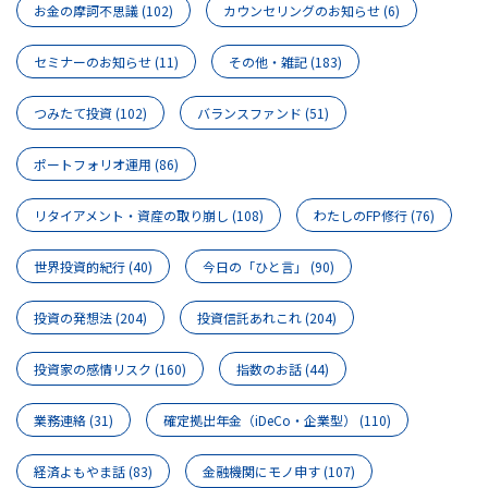
お金の摩訶不思議
(102)
カウンセリングのお知らせ
(6)
セミナーのお知らせ
(11)
その他・雑記
(183)
つみたて投資
(102)
バランスファンド
(51)
ポートフォリオ運用
(86)
リタイアメント・資産の取り崩し
(108)
わたしのFP修行
(76)
世界投資的紀行
(40)
今日の「ひと言」
(90)
投資の発想法
(204)
投資信託あれこれ
(204)
投資家の感情リスク
(160)
指数のお話
(44)
業務連絡
(31)
確定拠出年金（iDeCo・企業型）
(110)
経済よもやま話
(83)
金融機関にモノ申す
(107)