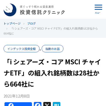
メニュー
トップページ
カウンセリング
ブログ
「i シェアーズ・コア MSCI チャイナETF」の組入れ銘柄数は28社から
664社に
ブログ
,
代表カン・チュンド
インデックス投資全般
指数のお話
「i シェアーズ・コア MSCI チャイ
投資信託クリニックとは
ナETF」の組入れ銘柄数は28社か
インデックス投資の特徴
ら664社に
よくあるご質問
2021年12月8日
お問い合わせ
F
X
H