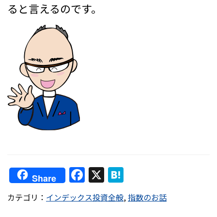
ると言えるのです。
F
X
H
Share
a
at
カテゴリ：
インデックス投資全般
,
指数のお話
c
e