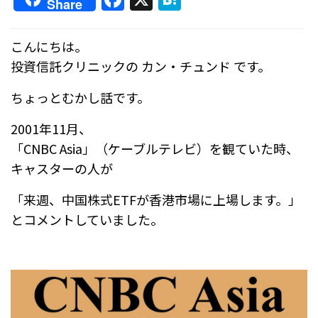
Share
a
at
c
e
こんにちは。
e
n
投資信託クリニックの カン・チュンド です。
b
a
ちょっとむかし話です。
o
o
2001年11月、
「CNBC Asia」（ケーブルテレビ）を観ていた時、
k
キャスターの人が
「来週、中国株式ETFが香港市場に上場します。」
とコメントしていました。