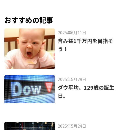
e
n
b
a
o
おすすめの記事
o
2025年6月11日
k
含み益1千万円を目指そ
う！
2025年5月29日
ダウ平均、129歳の誕生
日。
2025年5月24日