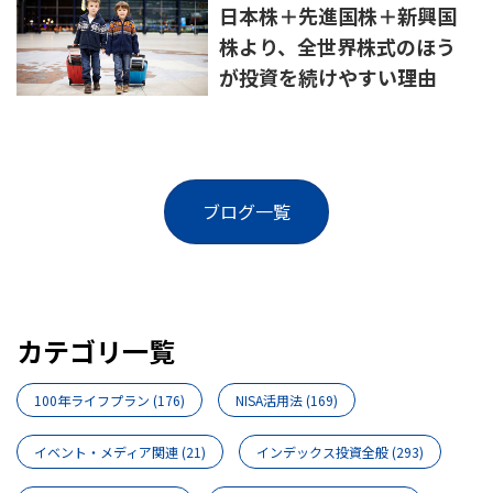
日本株＋先進国株＋新興国
株より、全世界株式のほう
が投資を続けやすい理由
ブログ一覧
カテゴリ一覧
100年ライフプラン
(176)
NISA活用法
(169)
イベント・メディア関連
(21)
インデックス投資全般
(293)