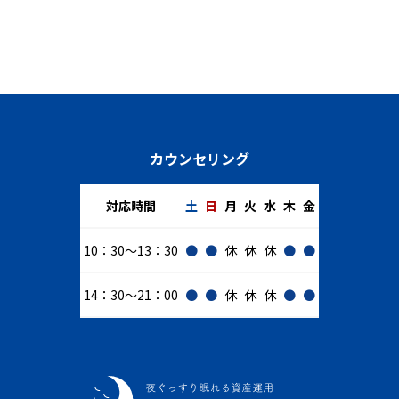
カウンセリング
対応時間
土
日
月
火
水
木
金
10：30～13：30
●
●
休
休
休
●
●
14：30～21：00
●
●
休
休
休
●
●