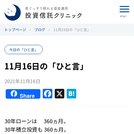
メニュー
トップページ
カウンセリング
ブログ
11月16日の「ひと言」
ブログ
今日の「ひと言」
代表カン・チュンド
11月16日の「ひと言」
投資信託クリニックとは
2021年11月16日
F
X
H
インデックス投資の特徴
Share
a
at
c
e
よくあるご質問
e
n
30年ローンは 360ヵ月。
お問い合わせ
b
a
30年積立投資も 360ヵ月。