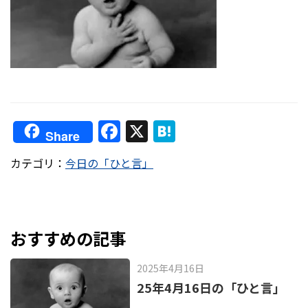
F
X
H
Share
a
at
カテゴリ：
今日の「ひと言」
c
e
e
n
b
a
o
おすすめの記事
o
2025年4月16日
k
25年4月16日の「ひと言」