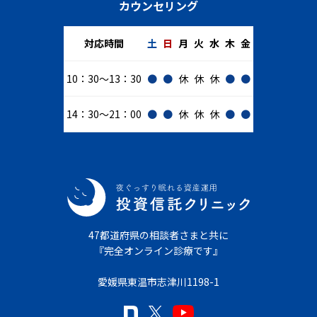
カウンセリング
対応時間
土
日
月
火
水
木
金
10：30～13：30
●
●
休
休
休
●
●
14：30～21：00
●
●
休
休
休
●
●
47都道府県の相談者さまと共に
『完全オンライン診療です』
愛媛県東温市志津川1198-1