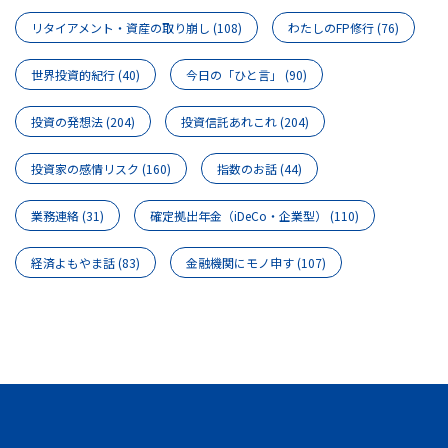
リタイアメント・資産の取り崩し
(108)
わたしのFP修行
(76)
世界投資的紀行
(40)
今日の「ひと言」
(90)
投資の発想法
(204)
投資信託あれこれ
(204)
投資家の感情リスク
(160)
指数のお話
(44)
業務連絡
(31)
確定拠出年金（iDeCo・企業型）
(110)
経済よもやま話
(83)
金融機関にモノ申す
(107)