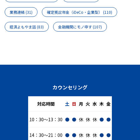
業務連絡
(31)
確定拠出年金（iDeCo・企業型）
(110)
経済よもやま話
(83)
金融機関にモノ申す
(107)
カウンセリング
対応時間
土
日
月
火
水
木
金
10：30～13：30
●
●
休
休
休
●
●
14：30～21：00
●
●
休
休
休
●
●