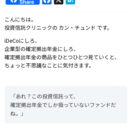
Share
a
at
c
e
こんにちは。
e
n
投資信託クリニックの カン・チュンド です。
b
a
iDeCoにしろ、
o
企業型の確定拠出年金にしろ、
o
確定拠出年金の商品をひとつひとつ見ていくと、
k
ちょっと不思議なことに気付きます。
「あれ？この投資信託って、
確定拠出年金でしか扱っていないファンドだ
ね。」