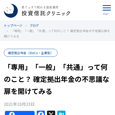
メニュー
トップページ
カウンセリング
ブログ
「専用」「一般」「共通」って何のこと？ 確定拠出年金の不思議な扉を
開けてみる
ブログ
代表カン・チュンド
確定拠出年金（iDeCo・企業型）
「専用」「一般」「共通」って何
投資信託クリニックとは
のこと？ 確定拠出年金の不思議な
インデックス投資の特徴
扉を開けてみる
よくあるご質問
2021年10月23日
お問い合わせ
F
X
H