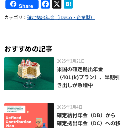
F
X
H
Share
a
at
カテゴリ：
確定拠出年金（iDeCo・企業型）
c
e
e
n
b
a
o
おすすめの記事
o
2025年3月21日
k
米国の確定拠出年金
（401(k)プラン）、早期引
き出しが急増中
2025年3月4日
確定給付年金（DB）から
確定拠出年金（DC）への移