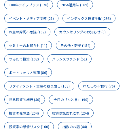
100年ライフプラン
(176)
NISA活用法
(169)
イベント・メディア関連
(21)
インデックス投資全般
(293)
お金の摩訶不思議
(102)
カウンセリングのお知らせ
(6)
セミナーのお知らせ
(11)
その他・雑記
(184)
つみたて投資
(102)
バランスファンド
(51)
ポートフォリオ運用
(86)
リタイアメント・資産の取り崩し
(108)
わたしのFP修行
(76)
世界投資的紀行
(40)
今日の「ひと言」
(90)
投資の発想法
(204)
投資信託あれこれ
(204)
投資家の感情リスク
(160)
指数のお話
(44)