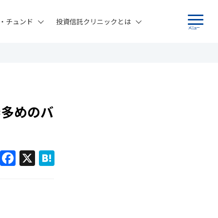
・チュンド
投資信託クリニックとは
メニュー
券多めのバ
F
X
H
a
at
c
e
e
n