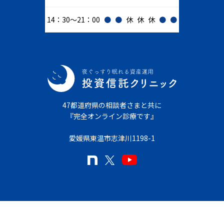
14：30～21：00
●
●
休
休
休
●
●
47都道府県の相談者さまと共に
『完全オンライン診療です』
愛媛県東温市志津川1198-1