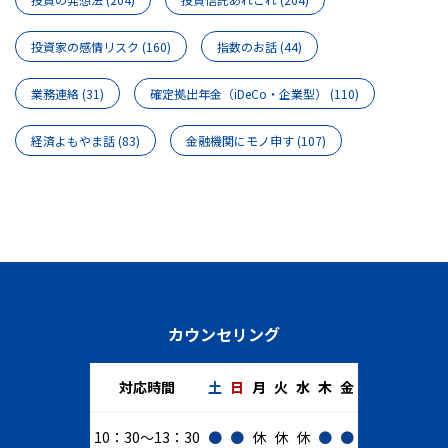
投資家の感情リスク
(160)
指数のお話
(44)
業務連絡
(31)
確定拠出年金（iDeCo・企業型）
(110)
経済よもやま話
(83)
金融機関にモノ申す
(107)
カウンセリング
対応時間
土
日
月
火
水
木
金
10：30～13：30
●
●
休
休
休
●
●