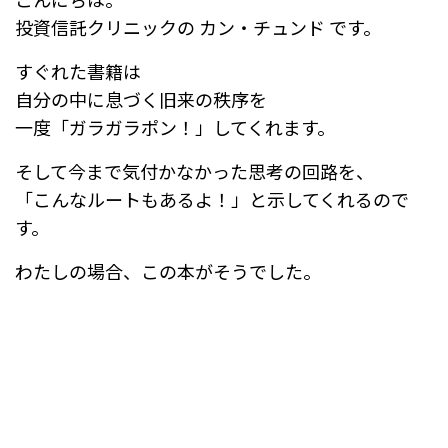
e
n
投資信託クリニックの カン・チュンド です。
b
a
すぐれた書籍は
o
自分の中に息づく旧来の秩序を
o
一度「ガラガラポン！」してくれます。
k
そして今まで気付かなかった思考の回路を、
「こんなルートもあるよ！」と示してくれるので
す。
わたしの場合、この本がそうでした。