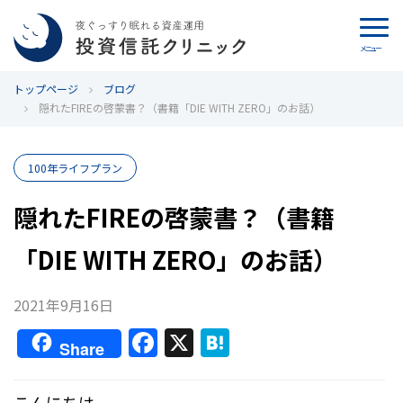
メニュー
トップページ
カウンセリング
ブログ
隠れたFIREの啓蒙書？（書籍「DIE WITH ZERO」のお話）
ブログ
100年ライフプラン
代表カン・チュンド
隠れたFIREの啓蒙書？（書籍
投資信託クリニックとは
「DIE WITH ZERO」のお話）
インデックス投資の特徴
2021年9月16日
よくあるご質問
F
X
H
Share
a
at
お問い合わせ
c
e
こんにちは。