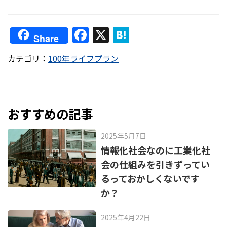
F
X
H
Share
a
at
カテゴリ：
100年ライフプラン
c
e
e
n
b
a
o
おすすめの記事
o
2025年5月7日
k
情報化社会なのに工業化社
会の仕組みを引きずってい
るっておかしくないです
か？
2025年4月22日