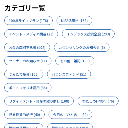
カテゴリ一覧
100年ライフプラン
(176)
NISA活用法
(169)
イベント・メディア関連
(21)
インデックス投資全般
(293)
お金の摩訶不思議
(102)
カウンセリングのお知らせ
(6)
セミナーのお知らせ
(11)
その他・雑記
(183)
つみたて投資
(102)
バランスファンド
(51)
ポートフォリオ運用
(86)
リタイアメント・資産の取り崩し
(108)
わたしのFP修行
(76)
世界投資的紀行
(40)
今日の「ひと言」
(90)
投資の発想法
(204)
投資信託あれこれ
(204)