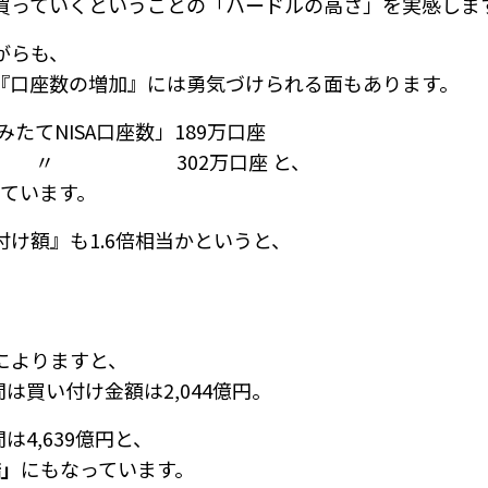
買っていくということの「ハードルの高さ」を実感しま
がらも、
『口座数の増加』には勇気づけられる面もあります。
みたてNISA口座数」189万口座
末 〃 302万口座 と、
ています。
付け額』も1.6倍相当かというと、
、
によりますと、
年間は買い付け金額は2,044億円。
間は4,639億円と、
倍」
にもなっています。