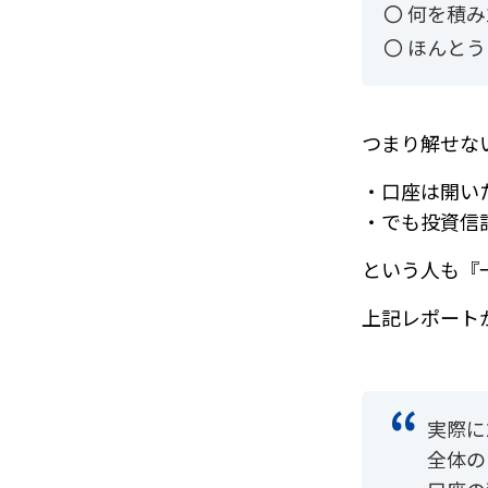
〇 何を積
〇 ほんと
つまり解せな
・口座は開い
・でも投資信
という人も『
上記レポート
実際に
全体の