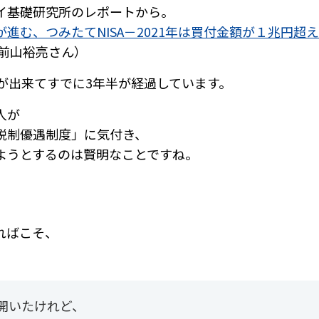
イ基礎研究所のレポートから。
進む、つみたてNISA－2021年は買付金額が１兆円超
 前山裕亮さん）
Aが出来てすでに3年半が経過しています。
人が
税制優遇制度」に気付き、
ようとするのは賢明なことですね。
ればこそ、
開いたけれど、