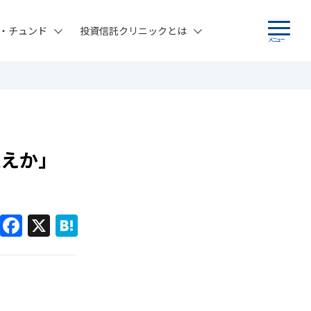
・チュンド
投資信託クリニックとは
メニュー
超えか」
F
X
H
a
at
c
e
e
n