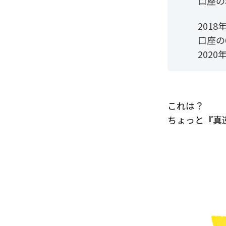
口座の
201
口座の
202
これは？
ちょっと『真