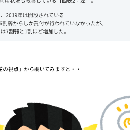
利用状況も改善している［図表2：左］。
8年、2019年は開設されている
6割弱からしか買付が行われていなかったが、
0年は7割弱と1割ほど増加した。
逆の視点』から覗いてみますと・・