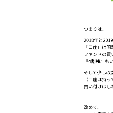
つまりは、
2018年と201
『口座』は開
ファンドの買
『4割強』
も
そして少し改善
（口座は持っ
買い付けはし
改めて、