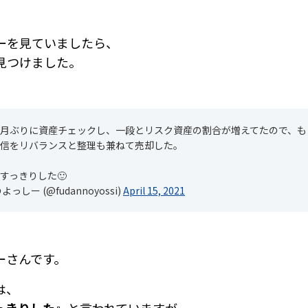
ーを見ていましたら、
見つけました。
月ぶりに資産チェックし、一段とリスク資産の割合が増えてたので、も
信をリバランスと整理も兼ねて売却した。
すっきりした🙂
よっしー (@fudannoyossi)
April 15, 2021
ーさんです。
は、
っきりした』
と言われていますが、