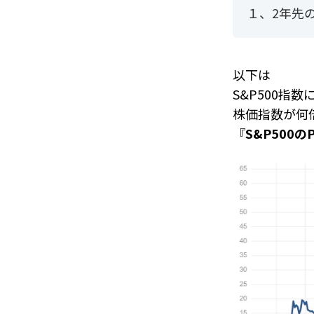
１、2年先
以下は
S&P500指
株価指数が何
『
S&P500の