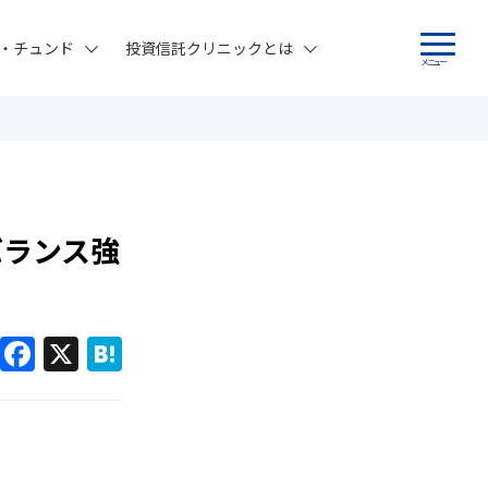
・チュンド
投資信託クリニックとは
メニュー
バランス強
F
X
H
a
at
c
e
e
n