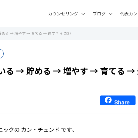
カウンセリング
ブログ
代表カン
める → 増やす → 育てる → 還す？ その2）
る → 貯める → 増やす → 育てる →
Share
ニックの カン・チュンド です。