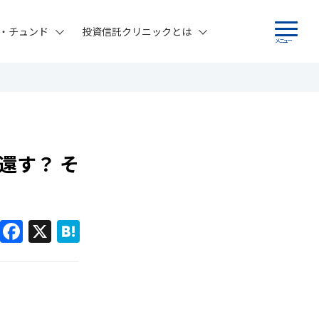
・チュンド
投資信託クリニックとは
メニュー
 還す？ そ
F
X
H
a
at
c
e
e
n