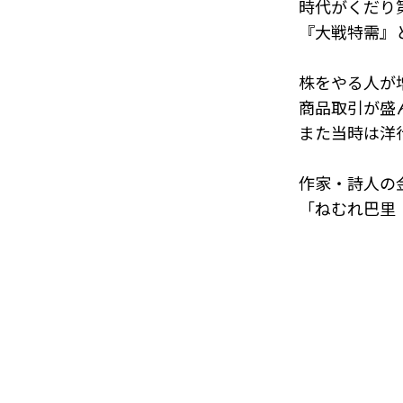
時代がくだり
『大戦特需』
株をやる人が
商品取引が盛
また当時は洋
作家・詩人の
「ねむれ巴里