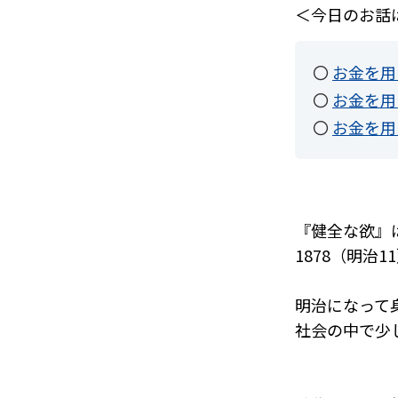
＜今日のお話
〇
お金を用い
〇
お金を用い
〇
お金を用い
『健全な欲』
1878（明治
明治になって
社会の中で少